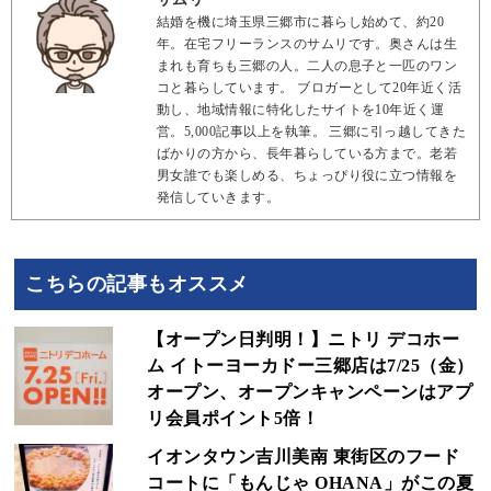
結婚を機に埼玉県三郷市に暮らし始めて、約20
年。在宅フリーランスのサムリです。奥さんは生
まれも育ちも三郷の人。二人の息子と一匹のワン
コと暮らしています。 ブロガーとして20年近く活
動し、地域情報に特化したサイトを10年近く運
営。5,000記事以上を執筆。 三郷に引っ越してきた
ばかりの方から、長年暮らしている方まで。老若
男女誰でも楽しめる、ちょっぴり役に立つ情報を
発信していきます。
こちらの記事もオススメ
【オープン日判明！】ニトリ デコホー
ム イトーヨーカドー三郷店は7/25（金）
オープン、オープンキャンペーンはアプ
リ会員ポイント5倍！
イオンタウン吉川美南 東街区のフード
コートに「もんじゃ OHANA」がこの夏