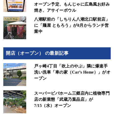
オープン予定、もんじゃに広島風お好み
焼き、アサイーボウル
八潮駅前の「しちりん八潮北口駅前店」
に「麺屋 ともろう」が8月からランチ営
業中
開店（オープン） の最新記事
戸ヶ崎4丁目「吹上のやぶ」隣に爆速手
洗い洗車「車の家（Car’s Home）」がオ
ープン
スーパービバホーム三郷店内に植物専門
店の新業態「武蔵乃葉品店」が
7/15（水）オープン