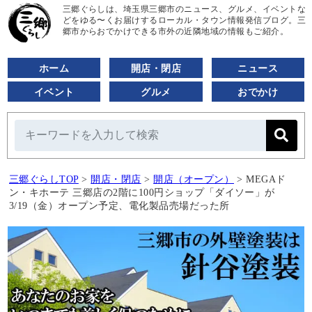
三郷ぐらしは、埼玉県三郷市のニュース、グルメ、イベントな
どをゆる〜くお届けするローカル・タウン情報発信ブログ。三
郷市からおでかけできる市外の近隣地域の情報もご紹介。
ホーム
開店・閉店
ニュース
イベント
グルメ
おでかけ
三郷ぐらしTOP
>
開店・閉店
>
開店（オープン）
>
MEGAド
ン・キホーテ 三郷店の2階に100円ショップ「ダイソー」が
3/19（金）オープン予定、電化製品売場だった所