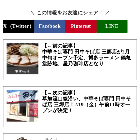
＼ この情報をお友達にシェア！ ／
X（Twitter）
Facebook
Pinterest
LINE
【←前の記事】
中華そば専門 田中そば店 三郷店が2月
中旬オープン予定、博多ラーメン 鶴亀
堂跡地、星乃珈琲店となり
【→次の記事】
草加流山線沿い、中華そば専門 田中そ
ば店 三郷店！2/19（金）午前11時オー
プンが決定！
サムリ