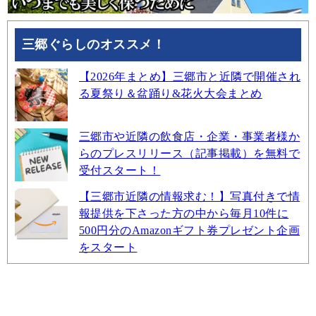
三郷ぐらしのオススメ！
【2026年まとめ】三郷市と近隣で開催され
る夏祭り＆盆踊り&花火大会まとめ
三郷市や近隣の飲食店・企業・事業者様か
らのプレスリリース（記事掲載）を無料で
受付スタート！
【三郷市近隣の情報求む！】写真付きで情
報提供を下さった方の中から毎月10件に
500円分のAmazonギフト券プレゼント企画
をスタート