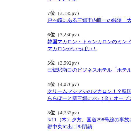
7位
（3,135pv）
戸ヶ崎にある三郷市内唯一の銭湯「大
6位
（3,230pv）
韓国マカロン・トゥンカロンのミン
マカロンがいっぱい！
5位
（3,592pv）
三郷駅南口のビジネスホテル「ホテル
4位
（4,076pv）
クリームマシマシのマカロン！？韓
ららぽーと新三郷に3/5（金）オープ
3位
（4,732pv）
3/11（木）夕方、国道298号線の
郷中央IC出口を閉鎖