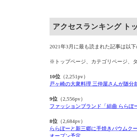
アクセスランキング トッ
2021年3月に最も読まれた記事は以
※トップページ、カテゴリページ、
10位
（2,251pv）
戸ヶ崎の大衆料理 三仲屋さんが随分
9位
（2,556pv）
ファッションブランド「組曲 ららぽー
8位
（2,684pv）
ららぽーと新三郷に手焼きバウムクー
オープン予定