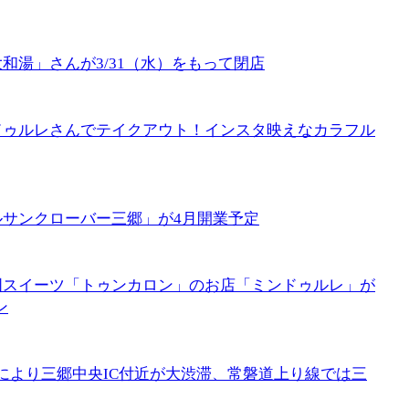
和湯」さんが3/31（水）をもって閉店
ドゥルレさんでテイクアウト！インスタ映えなカラフル
サンクローバー三郷」が4月開業予定
国スイーツ「トゥンカロン」のお店「ミンドゥルレ」が
ン
事故により三郷中央IC付近が大渋滞、常磐道上り線では三