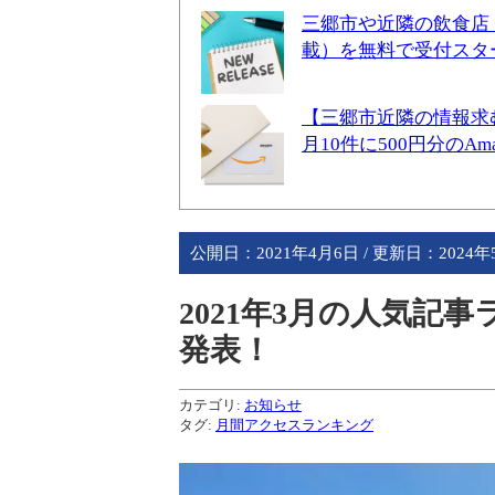
三郷市や近隣の飲食店
載）を無料で受付スタ
【三郷市近隣の情報求
月10件に500円分のA
公開日：
2021年4月6日
/ 更新日：
2024年
2021年3月の人気記
発表！
カテゴリ:
お知らせ
タグ:
月間アクセスランキング