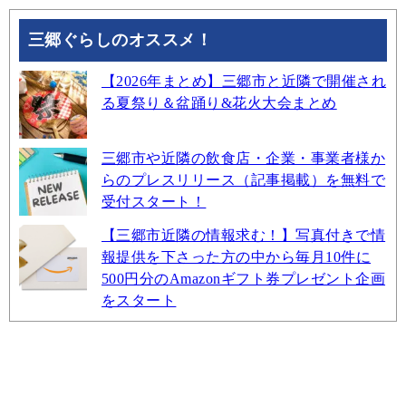
三郷ぐらしのオススメ！
【2026年まとめ】三郷市と近隣で開催され
る夏祭り＆盆踊り&花火大会まとめ
三郷市や近隣の飲食店・企業・事業者様か
らのプレスリリース（記事掲載）を無料で
受付スタート！
【三郷市近隣の情報求む！】写真付きで情
報提供を下さった方の中から毎月10件に
500円分のAmazonギフト券プレゼント企画
をスタート