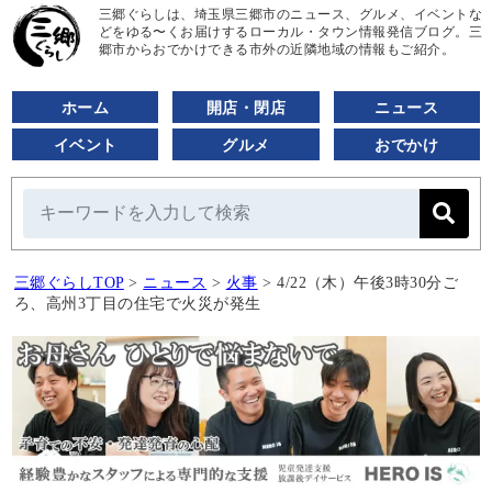
三郷ぐらしは、埼玉県三郷市のニュース、グルメ、イベントな
どをゆる〜くお届けするローカル・タウン情報発信ブログ。三
郷市からおでかけできる市外の近隣地域の情報もご紹介。
ホーム
開店・閉店
ニュース
イベント
グルメ
おでかけ
三郷ぐらしTOP
>
ニュース
>
火事
>
4/22（木）午後3時30分ご
ろ、高州3丁目の住宅で火災が発生