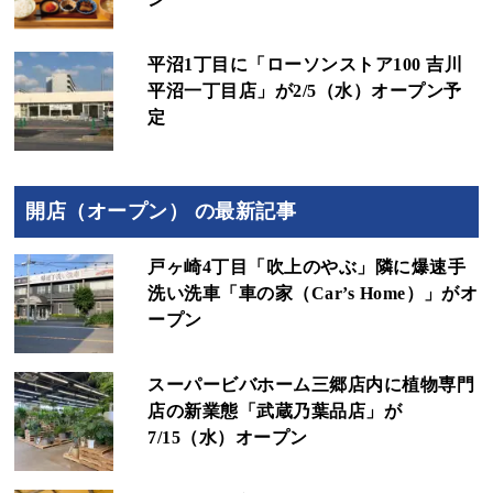
平沼1丁目に「ローソンストア100 吉川
平沼一丁目店」が2/5（水）オープン予
定
開店（オープン） の最新記事
戸ヶ崎4丁目「吹上のやぶ」隣に爆速手
洗い洗車「車の家（Car’s Home）」がオ
ープン
スーパービバホーム三郷店内に植物専門
店の新業態「武蔵乃葉品店」が
7/15（水）オープン