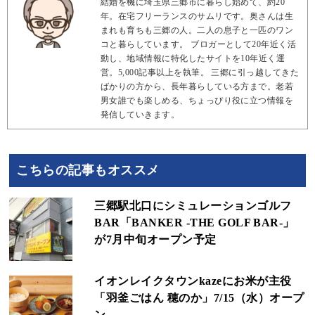
結婚を機に埼玉県三郷市に暮らし始めて、約20
年。在宅フリーランスのサムリです。奥さんは生
まれも育ちも三郷の人。二人の息子と一匹のワン
コと暮らしています。 ブロガーとして20年近く活
動し、地域情報に特化したサイトを10年近く運
営。5,000記事以上を執筆。 三郷に引っ越してきた
ばかりの方から、長年暮らしている方まで。老若
男女誰でも楽しめる、ちょっぴり役に立つ情報を
発信していきます。
こちらの記事もオススメ
三郷駅北口にシミュレーションゴルフ
BAR「BANKER -THE GOLF BAR-」
が7月中旬オープン予定
イオンレイクタウンkazeにお米が主役
「羽釜ごはん 穂のか」7/15（水）オープ
ン