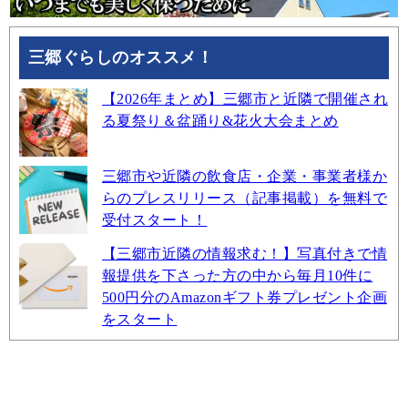
三郷ぐらしのオススメ！
【2026年まとめ】三郷市と近隣で開催され
る夏祭り＆盆踊り&花火大会まとめ
三郷市や近隣の飲食店・企業・事業者様か
らのプレスリリース（記事掲載）を無料で
受付スタート！
【三郷市近隣の情報求む！】写真付きで情
報提供を下さった方の中から毎月10件に
500円分のAmazonギフト券プレゼント企画
をスタート