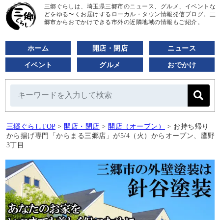
三郷ぐらしは、埼玉県三郷市のニュース、グルメ、イベントな
どをゆる〜くお届けするローカル・タウン情報発信ブログ。三
郷市からおでかけできる市外の近隣地域の情報もご紹介。
ホーム
開店・閉店
ニュース
イベント
グルメ
おでかけ
三郷ぐらしTOP
>
開店・閉店
>
開店（オープン）
>
お持ち帰り
から揚げ専門「からまる三郷店」が5/4（火）からオープン、鷹野
3丁目