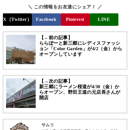
＼ この情報をお友達にシェア！ ／
X（Twitter）
Facebook
Pinterest
LINE
【←前の記事】
ららぽーと新三郷にレディスファッシ
ョン「Color Garden」が4/2（金）から
オープンしています
【→次の記事】
新三郷にラーメン桜道が4/30（金）か
らオープン、野田王道の元店長さんが
開店
サムリ