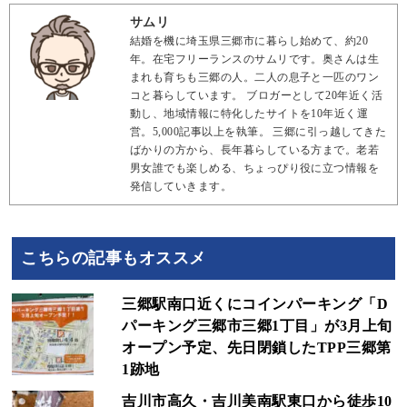
サムリ
結婚を機に埼玉県三郷市に暮らし始めて、約20
年。在宅フリーランスのサムリです。奥さんは生
まれも育ちも三郷の人。二人の息子と一匹のワン
コと暮らしています。 ブロガーとして20年近く活
動し、地域情報に特化したサイトを10年近く運
営。5,000記事以上を執筆。 三郷に引っ越してきた
ばかりの方から、長年暮らしている方まで。老若
男女誰でも楽しめる、ちょっぴり役に立つ情報を
発信していきます。
こちらの記事もオススメ
三郷駅南口近くにコインパーキング「D
パーキング三郷市三郷1丁目」が3月上旬
オープン予定、先日閉鎖したTPP三郷第
1跡地
吉川市高久・吉川美南駅東口から徒歩10