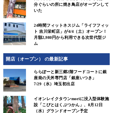
分ぐらいの所に焼き鳥店がオープンして
いた
24時間フィットネスジム「ライフフィッ
ト 吉川栄町店」が4/4（土）オープン！
月額2,980円から利用できる次世代型ジ
ム
開店（オープン） の最新記事
ららぽーと新三郷2階フードコートに銀
座発の天丼専門店「銀座いつき」
7/29（水）埼玉初出店
イオンレイクタウンmoriに没入型体験施
設「こびとはくぶつかん」、8月12日
（水）グランドオープン予定