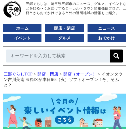
三郷ぐらしは、埼玉県三郷市のニュース、グルメ、イベントな
どをゆる〜くお届けするローカル・タウン情報発信ブログ。三
郷市からおでかけできる市外の近隣地域の情報もご紹介。
ホーム
開店・閉店
ニュース
イベント
グルメ
おでかけ
三郷ぐらしTOP
>
開店・閉店
>
開店（オープン）
>
イオンタウ
ン吉川美南 東街区が本日6/8（火）ソフトオープン！そ、そふ
と？