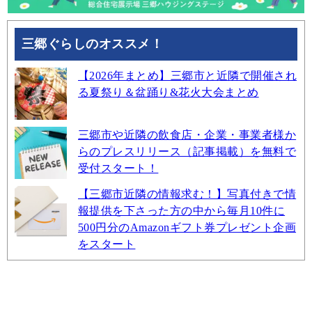
三郷ぐらしのオススメ！
【2026年まとめ】三郷市と近隣で開催され
る夏祭り＆盆踊り&花火大会まとめ
三郷市や近隣の飲食店・企業・事業者様か
らのプレスリリース（記事掲載）を無料で
受付スタート！
【三郷市近隣の情報求む！】写真付きで情
報提供を下さった方の中から毎月10件に
500円分のAmazonギフト券プレゼント企画
をスタート