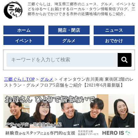
三郷ぐらしは、埼玉県三郷市のニュース、グルメ、イベントな
どをゆる〜くお届けするローカル・タウン情報発信ブログ。三
郷市からおでかけできる市外の近隣地域の情報もご紹介。
ホーム
開店・閉店
ニュース
イベント
グルメ
おでかけ
三郷ぐらしTOP
>
グルメ
>
イオンタウン吉川美南 東街区2階のレ
ストラン・グルメフロア5店舗をご紹介【2021年6月最新版】