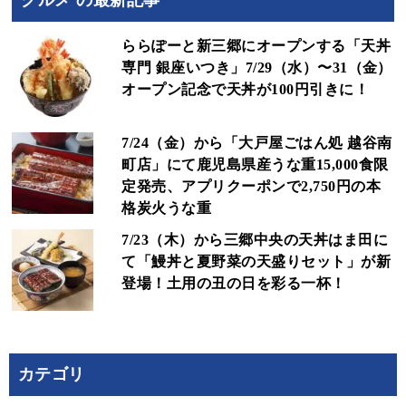
ららぽーと新三郷にオープンする「天丼
専門 銀座いつき」7/29（水）〜31（金）
オープン記念で天丼が100円引きに！
7/24（金）から「大戸屋ごはん処 越谷南
町店」にて鹿児島県産うな重15,000食限
定発売、アプリクーポンで2,750円の本
格炭火うな重
7/23（木）から三郷中央の天丼はま田に
て「鰻丼と夏野菜の天盛りセット」が新
登場！土用の丑の日を彩る一杯！
カテゴリ