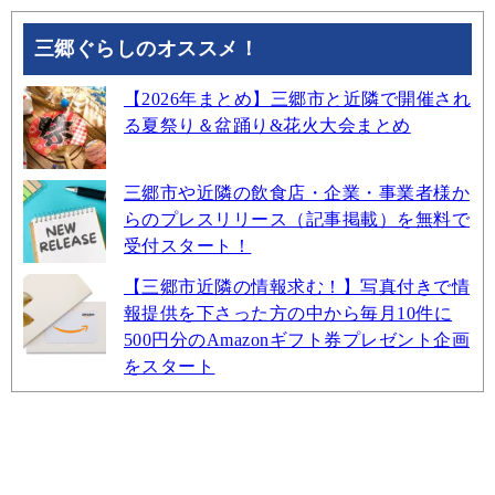
三郷ぐらしのオススメ！
【2026年まとめ】三郷市と近隣で開催され
る夏祭り＆盆踊り&花火大会まとめ
三郷市や近隣の飲食店・企業・事業者様か
らのプレスリリース（記事掲載）を無料で
受付スタート！
【三郷市近隣の情報求む！】写真付きで情
報提供を下さった方の中から毎月10件に
500円分のAmazonギフト券プレゼント企画
をスタート