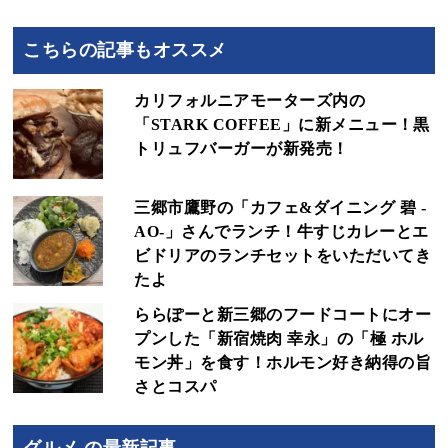
こちらの記事もオススメ
カリフォルニアモーターズ内の
「STARK COFFEE」に新メニュー！黒
トリュフバーガーが新発売！
三郷市鷹野の「カフェ&ダイニング 碧 -
AO-」さんでランチ！牛すじカレーとエ
ビドリアのランチセットをいただいてき
たよ
ららぽーと新三郷のフードコートにオー
プンした「新宿焼肉 幸永」の「極 ホル
モン丼」を食す！ホルモン好き納得の旨
さとコスパ
グルメ の最新記事