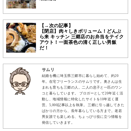
【→次の記事】
【閉店】肉々しきボリューム！どんぶ
ら来 キッチン 三郷店のお弁当をテイク
アウト！一面茶色の清く正しい男飯
だ！
サムリ
結婚を機に埼玉県三郷市に暮らし始めて、約20
年。在宅フリーランスのサムリです。奥さんは生
まれも育ちも三郷の人。二人の息子と一匹のワン
コと暮らしています。 ブロガーとして20年近く活
動し、地域情報に特化したサイトを10年近く運
営。5,000記事以上を執筆。 三郷に引っ越してきた
ばかりの方から、長年暮らしている方まで。老若
男女誰でも楽しめる、ちょっぴり役に立つ情報を
発信していきます。