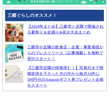
三郷ぐらしのオススメ！
【2026年まとめ】三郷市と近隣で開催され
る夏祭り＆盆踊り&花火大会まとめ
三郷市や近隣の飲食店・企業・事業者様か
らのプレスリリース（記事掲載）を無料で
受付スタート！
【三郷市近隣の情報求む！】写真付きで情
報提供を下さった方の中から毎月10件に
500円分のAmazonギフト券プレゼント企画
をスタート