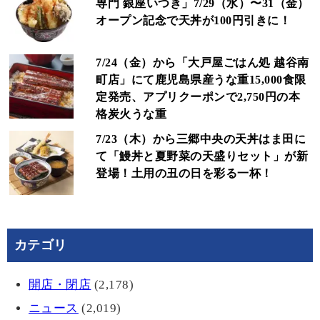
専門 銀座いつき」7/29（水）〜31（金）
オープン記念で天丼が100円引きに！
7/24（金）から「大戸屋ごはん処 越谷南
町店」にて鹿児島県産うな重15,000食限
定発売、アプリクーポンで2,750円の本
格炭火うな重
7/23（木）から三郷中央の天丼はま田に
て「鰻丼と夏野菜の天盛りセット」が新
登場！土用の丑の日を彩る一杯！
カテゴリ
開店・閉店
(2,178)
ニュース
(2,019)