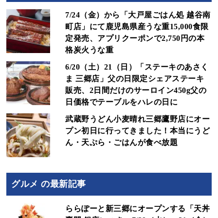
7/24（金）から「大戸屋ごはん処 越谷南
町店」にて鹿児島県産うな重15,000食限
定発売、アプリクーポンで2,750円の本
格炭火うな重
6/20（土）21（日）「ステーキのあさく
ま 三郷店」父の日限定シェアステーキ
販売、2日間だけのサーロイン450g父の
日価格でテーブルをハレの日に
武蔵野うどん小麦晴れ三郷鷹野店にオー
プン初日に行ってきました！本当にうど
ん・天ぷら・ごはんが食べ放題
グルメ の最新記事
ららぽーと新三郷にオープンする「天丼