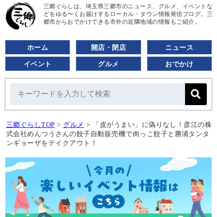
三郷ぐらしは、埼玉県三郷市のニュース、グルメ、イベントな
どをゆる〜くお届けするローカル・タウン情報発信ブログ。三
郷市からおでかけできる市外の近隣地域の情報もご紹介。
ホーム
開店・閉店
ニュース
イベント
グルメ
おでかけ
三郷ぐらしTOP
>
グルメ
>
「皮がうまい」に偽りなし！彦江の株
式会社めんつうさんの餃子自動販売機で肉っこ餃子と勝浦タンタ
ンギョーザをテイクアウト！