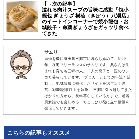
【→次の記事】
溢れる肉汁スープの旨味に感動「焼小
籠包 ぎょうざ 樹苞（きぼう）八潮店」
のイートインコーナーで焼小龍包・お
城餃子・命薬ぎょうざをガッツリ食べ
てきた
サムリ
結婚を機に埼玉県三郷市に暮らし始めて、約20
年。在宅フリーランスのサムリです。奥さんは生
まれも育ちも三郷の人。二人の息子と一匹のワン
コと暮らしています。 ブロガーとして20年近く活
動し、地域情報に特化したサイトを10年近く運
営。5,000記事以上を執筆。 三郷に引っ越してきた
ばかりの方から、長年暮らしている方まで。老若
男女誰でも楽しめる、ちょっぴり役に立つ情報を
発信していきます。
こちらの記事もオススメ