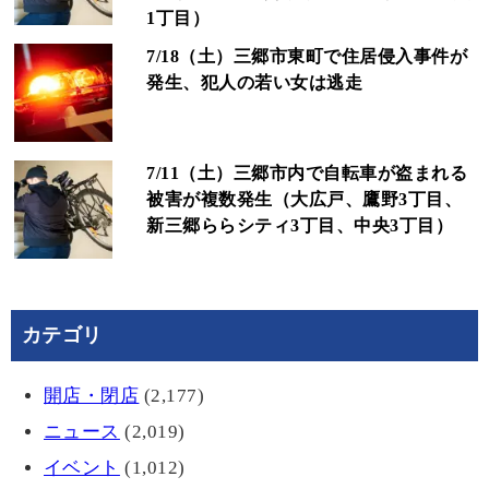
1丁目）
7/18（土）三郷市東町で住居侵入事件が
発生、犯人の若い女は逃走
7/11（土）三郷市内で自転車が盗まれる
被害が複数発生（大広戸、鷹野3丁目、
新三郷ららシティ3丁目、中央3丁目）
カテゴリ
開店・閉店
(2,177)
ニュース
(2,019)
イベント
(1,012)