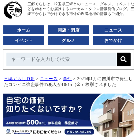
三郷ぐらしは、埼玉県三郷市のニュース、グルメ、イベントな
どをゆる〜くお届けするローカル・タウン情報発信ブログ。三
郷市からおでかけできる市外の近隣地域の情報もご紹介。
ホーム
開店・閉店
ニュース
イベント
グルメ
おでかけ
三郷ぐらしTOP
>
ニュース
>
事件
>
2021年1月に吉川市で発生し
たコンビニ強盗事件の犯人が10/15（金）検挙されました