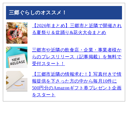
三郷ぐらしのオススメ！
【2026年まとめ】三郷市と近隣で開催され
る夏祭り＆盆踊り&花火大会まとめ
三郷市や近隣の飲食店・企業・事業者様か
らのプレスリリース（記事掲載）を無料で
受付スタート！
【三郷市近隣の情報求む！】写真付きで情
報提供を下さった方の中から毎月10件に
500円分のAmazonギフト券プレゼント企画
をスタート