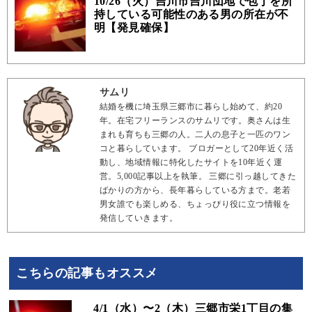
10/26（火）吉川市吉川団地で包丁を所
持している可能性のある男の所在が不
明【発見確保】
サムリ
結婚を機に埼玉県三郷市に暮らし始めて、約20
年。在宅フリーランスのサムリです。奥さんは生
まれも育ちも三郷の人。二人の息子と一匹のワン
コと暮らしています。 ブロガーとして20年近く活
動し、地域情報に特化したサイトを10年近く運
営。5,000記事以上を執筆。 三郷に引っ越してきた
ばかりの方から、長年暮らしている方まで。老若
男女誰でも楽しめる、ちょっぴり役に立つ情報を
発信していきます。
こちらの記事もオススメ
4/1（水）〜2（木）三郷市栄1丁目の集