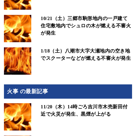
10/21（土）三郷市駒形地内の一戸建て
住宅敷地内でシュロの木が燃える不審火
が発生
1/18（土）八潮市大字大瀬地内の空き地
でスクーターなどが燃える不審火が発生
火事 の最新記事
11/20（木）14時ごろ吉川市木売新田付
近で火災が発生、黒煙が上がる