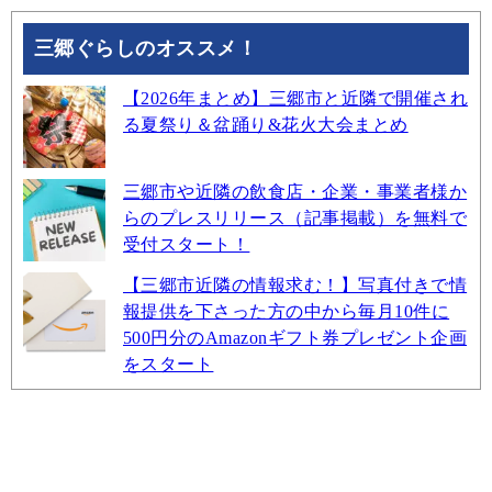
三郷ぐらしのオススメ！
【2026年まとめ】三郷市と近隣で開催され
る夏祭り＆盆踊り&花火大会まとめ
三郷市や近隣の飲食店・企業・事業者様か
らのプレスリリース（記事掲載）を無料で
受付スタート！
【三郷市近隣の情報求む！】写真付きで情
報提供を下さった方の中から毎月10件に
500円分のAmazonギフト券プレゼント企画
をスタート