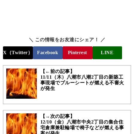
＼ この情報をお友達にシェア！ ／
X（Twitter）
Facebook
Pinterest
LINE
【←前の記事】
11/11（木）八潮市八潮2丁目の新築工
事現場でブルーシートが燃える不審火
が発生
【→次の記事】
12/10（金）八潮市中央2丁目の集合住
宅倉庫兼駐輪場で椅子などが燃える事
案が発生