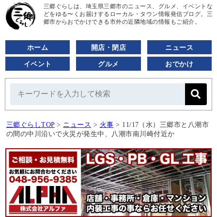
三郷ぐらしは、埼玉県三郷市のニュース、グルメ、イベントな
どをゆる〜くお届けするローカル・タウン情報発信ブログ。三
郷市からおでかけできる市外の近隣地域の情報もご紹介。
ホーム
開店・閉店
ニュース
イベント
グルメ
おでかけ
三郷ぐらしTOP
>
ニュース
>
火事
>
11/17（水）三郷市と八潮市
の間の中川沿いで火災が発生中、八潮市南川崎付近か