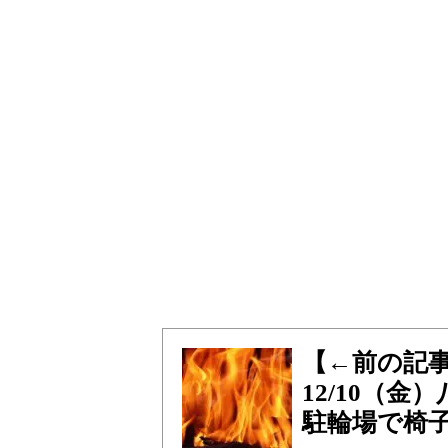
【←前の記
12/10（
駐輪場で椅