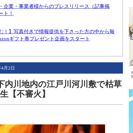
・企業・事業者様からのプレスリリース（記事掲
ート！
む！】写真付きで情報提供を下さった方の中から毎
mazonギフト券プレゼント企画をスタート
年4月2日
字下内川地内の江戸川河川敷で枯草
生【不審火】