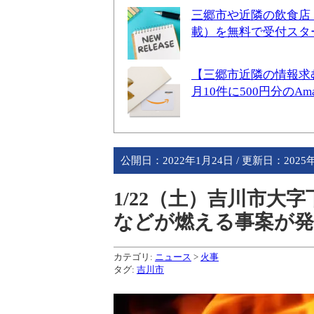
三郷市や近隣の飲食店
載）を無料で受付スタ
【三郷市近隣の情報求
月10件に500円分のA
公開日：
2022年1月24日
/ 更新日：
2025
1/22（土）吉川市大
などが燃える事案が発
カテゴリ:
ニュース
>
火事
タグ:
吉川市