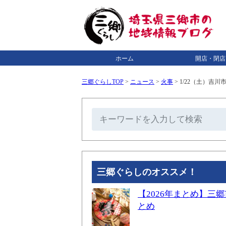
ホーム
開店・閉店
三郷ぐらしTOP
>
ニュース
>
火事
>
1/22（土）吉
三郷ぐらしのオススメ！
【2026年まとめ】
とめ