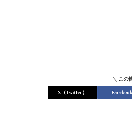
＼ この
X（Twitter）
Faceboo