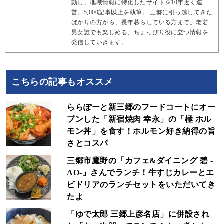
動し、地域情報に特化したサイトを10年近く運
営。5,000記事以上を執筆。 三郷に引っ越してきた
ばかりの方から、長年暮らしている方まで。老若
男女誰でも楽しめる、ちょっぴり役に立つ情報を
発信していきます。
こちらの記事もオススメ
ららぽーと新三郷のフードコートにオー
プンした「新宿焼肉 幸永」の「極 ホル
モン丼」を食す！ホルモン好き納得の旨
さとコスパ
三郷市鷹野の「カフェ&ダイニング 碧 -
AO-」さんでランチ！牛すじカレーとエ
ビドリアのランチセットをいただいてき
たよ
「ゆで太郎 三郷上彦名店」に併設され