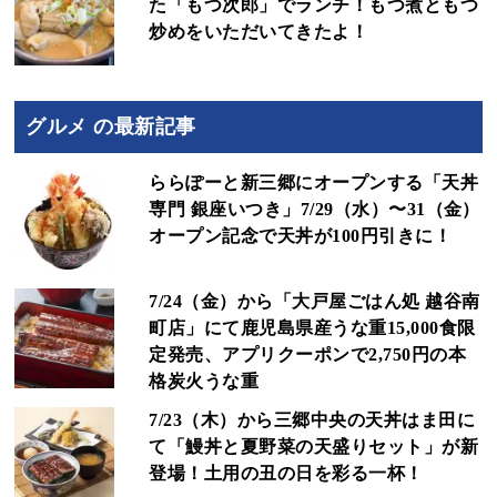
た「もつ次郎」でランチ！もつ煮ともつ
炒めをいただいてきたよ！
グルメ の最新記事
ららぽーと新三郷にオープンする「天丼
専門 銀座いつき」7/29（水）〜31（金）
オープン記念で天丼が100円引きに！
7/24（金）から「大戸屋ごはん処 越谷南
町店」にて鹿児島県産うな重15,000食限
定発売、アプリクーポンで2,750円の本
格炭火うな重
7/23（木）から三郷中央の天丼はま田に
て「鰻丼と夏野菜の天盛りセット」が新
登場！土用の丑の日を彩る一杯！