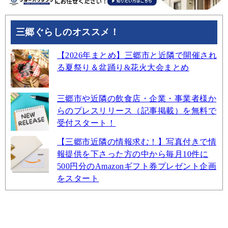
三郷ぐらしのオススメ！
【2026年まとめ】三郷市と近隣で開催され
る夏祭り＆盆踊り&花火大会まとめ
三郷市や近隣の飲食店・企業・事業者様か
らのプレスリリース（記事掲載）を無料で
受付スタート！
【三郷市近隣の情報求む！】写真付きで情
報提供を下さった方の中から毎月10件に
500円分のAmazonギフト券プレゼント企画
をスタート