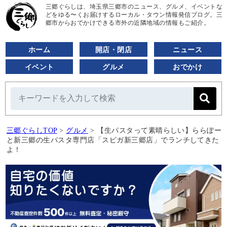
三郷ぐらしは、埼玉県三郷市のニュース、グルメ、イベントな
どをゆる〜くお届けするローカル・タウン情報発信ブログ。三
郷市からおでかけできる市外の近隣地域の情報もご紹介。
ホーム
開店・閉店
ニュース
イベント
グルメ
おでかけ
三郷ぐらしTOP
>
グルメ
>
【生パスタって素晴らしい】ららぽー
と新三郷の生パスタ専門店「スピガ新三郷店」でランチしてきた
よ！