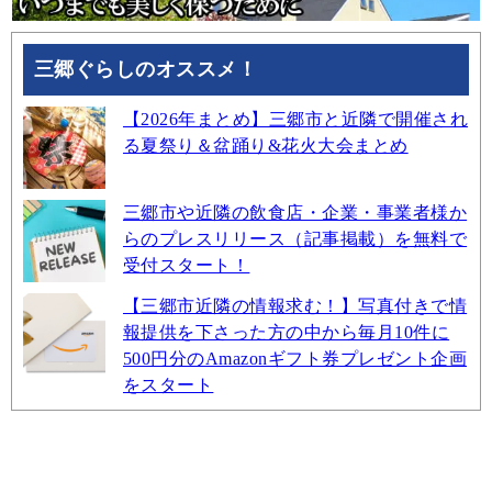
三郷ぐらしのオススメ！
【2026年まとめ】三郷市と近隣で開催され
る夏祭り＆盆踊り&花火大会まとめ
三郷市や近隣の飲食店・企業・事業者様か
らのプレスリリース（記事掲載）を無料で
受付スタート！
【三郷市近隣の情報求む！】写真付きで情
報提供を下さった方の中から毎月10件に
500円分のAmazonギフト券プレゼント企画
をスタート