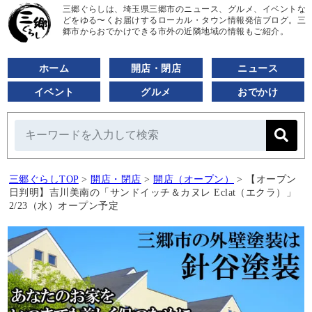
三郷ぐらしは、埼玉県三郷市のニュース、グルメ、イベントな
どをゆる〜くお届けするローカル・タウン情報発信ブログ。三
郷市からおでかけできる市外の近隣地域の情報もご紹介。
ホーム
開店・閉店
ニュース
イベント
グルメ
おでかけ
三郷ぐらしTOP
>
開店・閉店
>
開店（オープン）
>
【オープン
日判明】吉川美南の「サンドイッチ＆カヌレ Eclat（エクラ）」
2/23（水）オープン予定