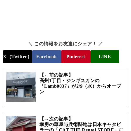
＼ この情報をお友達にシェア！ ／
X（Twitter）
Facebook
Pinterest
LINE
【←前の記事】
高州1丁目・ジンギスカンの
「Lamb0037」が2/9（水）からオープ
ン
【→次の記事】
幸房の華屋与兵衛跡地は日本キャタピ
ラーの「CAT THE Rental STORE」に