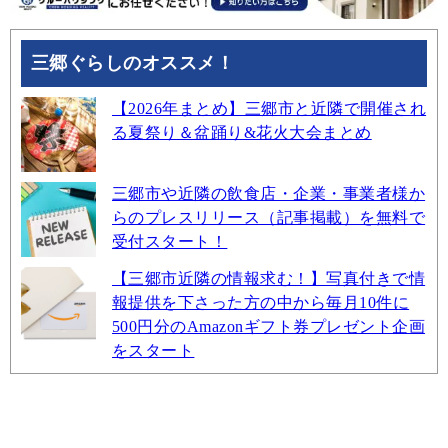
三郷ぐらしのオススメ！
【2026年まとめ】三郷市と近隣で開催され
る夏祭り＆盆踊り&花火大会まとめ
三郷市や近隣の飲食店・企業・事業者様か
らのプレスリリース（記事掲載）を無料で
受付スタート！
【三郷市近隣の情報求む！】写真付きで情
報提供を下さった方の中から毎月10件に
500円分のAmazonギフト券プレゼント企画
をスタート