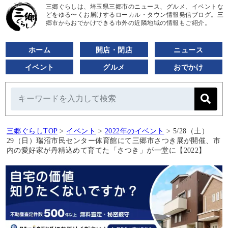
三郷ぐらしは、埼玉県三郷市のニュース、グルメ、イベントな
どをゆる〜くお届けするローカル・タウン情報発信ブログ。三
郷市からおでかけできる市外の近隣地域の情報もご紹介。
ホーム
開店・閉店
ニュース
イベント
グルメ
おでかけ
三郷ぐらしTOP
>
イベント
>
2022年のイベント
>
5/28（土）
29（日）瑞沼市民センター体育館にて三郷市さつき展が開催、市
内の愛好家が丹精込めて育てた「さつき」が一堂に【2022】