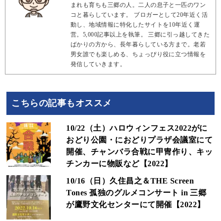
まれも育ちも三郷の人。二人の息子と一匹のワン
コと暮らしています。 ブロガーとして20年近く活
動し、地域情報に特化したサイトを10年近く運
営。5,000記事以上を執筆。 三郷に引っ越してきた
ばかりの方から、長年暮らしている方まで。老若
男女誰でも楽しめる、ちょっぴり役に立つ情報を
発信していきます。
こちらの記事もオススメ
10/22（土）ハロウィンフェス2022がに
おどり公園・におどりプラザ会議室にて
開催、チャンバラ合戦に甲冑作り、キッ
チンカーに物販など【2022】
10/16（日）久住昌之＆THE Screen
Tones 孤独のグルメコンサート in 三郷
が鷹野文化センターにて開催【2022】