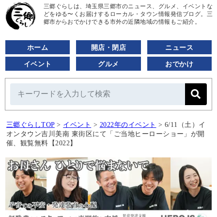
三郷ぐらしは、埼玉県三郷市のニュース、グルメ、イベントな
どをゆる〜くお届けするローカル・タウン情報発信ブログ。三
郷市からおでかけできる市外の近隣地域の情報もご紹介。
ホーム
開店・閉店
ニュース
イベント
グルメ
おでかけ
三郷ぐらしTOP
>
イベント
>
2022年のイベント
>
6/11（土）イ
オンタウン吉川美南 東街区にて「ご当地ヒーローショー」が開
催、観覧無料【2022】