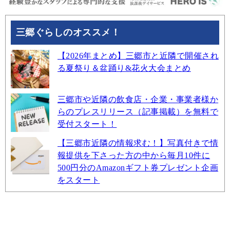
三郷ぐらしのオススメ！
【2026年まとめ】三郷市と近隣で開催され
る夏祭り＆盆踊り&花火大会まとめ
三郷市や近隣の飲食店・企業・事業者様か
らのプレスリリース（記事掲載）を無料で
受付スタート！
【三郷市近隣の情報求む！】写真付きで情
報提供を下さった方の中から毎月10件に
500円分のAmazonギフト券プレゼント企画
をスタート