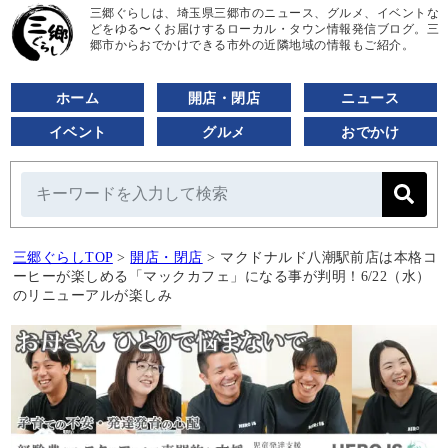
三郷ぐらしは、埼玉県三郷市のニュース、グルメ、イベントな
どをゆる〜くお届けするローカル・タウン情報発信ブログ。三
郷市からおでかけできる市外の近隣地域の情報もご紹介。
ホーム
開店・閉店
ニュース
イベント
グルメ
おでかけ
三郷ぐらしTOP
>
開店・閉店
>
マクドナルド八潮駅前店は本格コ
ーヒーが楽しめる「マックカフェ」になる事が判明！6/22（水）
のリニューアルが楽しみ