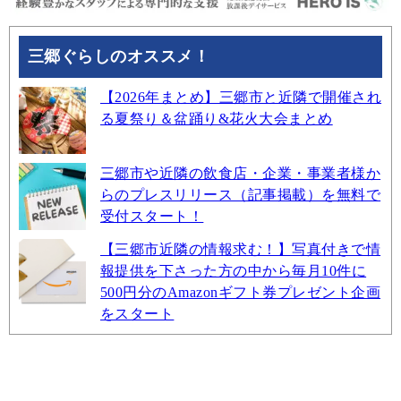
三郷ぐらしのオススメ！
【2026年まとめ】三郷市と近隣で開催され
る夏祭り＆盆踊り&花火大会まとめ
三郷市や近隣の飲食店・企業・事業者様か
らのプレスリリース（記事掲載）を無料で
受付スタート！
【三郷市近隣の情報求む！】写真付きで情
報提供を下さった方の中から毎月10件に
500円分のAmazonギフト券プレゼント企画
をスタート