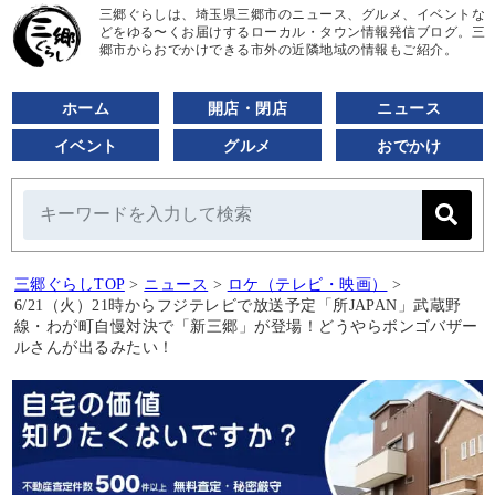
三郷ぐらしは、埼玉県三郷市のニュース、グルメ、イベントな
どをゆる〜くお届けするローカル・タウン情報発信ブログ。三
郷市からおでかけできる市外の近隣地域の情報もご紹介。
ホーム
開店・閉店
ニュース
イベント
グルメ
おでかけ
三郷ぐらしTOP
>
ニュース
>
ロケ（テレビ・映画）
>
6/21（火）21時からフジテレビで放送予定「所JAPAN」武蔵野
線・わが町自慢対決で「新三郷」が登場！どうやらボンゴバザー
ルさんが出るみたい！