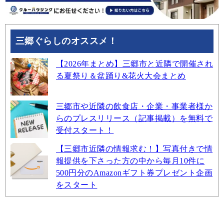
三郷ぐらしのオススメ！
【2026年まとめ】三郷市と近隣で開催され
る夏祭り＆盆踊り&花火大会まとめ
三郷市や近隣の飲食店・企業・事業者様か
らのプレスリリース（記事掲載）を無料で
受付スタート！
【三郷市近隣の情報求む！】写真付きで情
報提供を下さった方の中から毎月10件に
500円分のAmazonギフト券プレゼント企画
をスタート