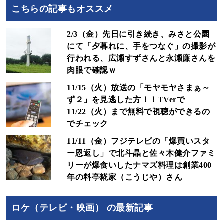
こちらの記事もオススメ
2/3（金）先日に引き続き、みさと公園
にて「夕暮れに、手をつなぐ」の撮影が
行われる、広瀬すずさんと永瀬廉さんを
肉眼で確認ｗ
11/15（火）放送の「モヤモヤさまぁ～
ず２」を見逃した方！！TVerで
11/22（火）まで無料で視聴ができるの
でチェック
11/11（金）フジテレビの「爆買いスタ
ー恩返し」で北斗晶と佐々木健介ファミ
リーが爆食いしたナマズ料理は創業400
年の料亭糀家（こうじや）さん
ロケ（テレビ・映画） の最新記事