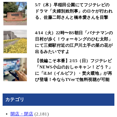
5/7（木）早稲田公園にてフジテレビの
ドラマ「夫婦別姓刑事」のロケが行われ
る、佐藤二郎さんと橋本愛さんを目撃
4/14（火）22時〜BS朝日「バナナマンの
日村が歩く！ウォーキングのひむ太郎」
にて三郷駅付近の江戸川土手の菜の花が
出るみたいですよ
【後編こそ本番】2/15（日）フジテレビ
「NEWS小山のおしゃキャン！どう？」
に「iLbf（イルビフ）・焚火暖地」が再
び登場！今ならTVerで無料視聴が可能
カテゴリ
開店・閉店
(2,181)