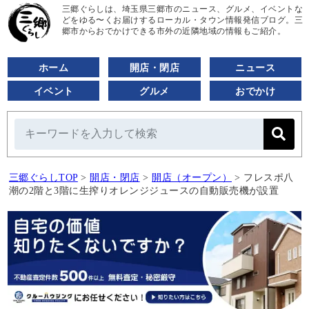
三郷ぐらしは、埼玉県三郷市のニュース、グルメ、イベントな
どをゆる〜くお届けするローカル・タウン情報発信ブログ。三
郷市からおでかけできる市外の近隣地域の情報もご紹介。
ホーム
開店・閉店
ニュース
イベント
グルメ
おでかけ
三郷ぐらしTOP
>
開店・閉店
>
開店（オープン）
>
フレスポ八
潮の2階と3階に生搾りオレンジジュースの自動販売機が設置