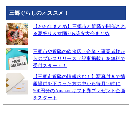
三郷ぐらしのオススメ！
【2026年まとめ】三郷市と近隣で開催され
る夏祭り＆盆踊り&花火大会まとめ
三郷市や近隣の飲食店・企業・事業者様か
らのプレスリリース（記事掲載）を無料で
受付スタート！
【三郷市近隣の情報求む！】写真付きで情
報提供を下さった方の中から毎月10件に
500円分のAmazonギフト券プレゼント企画
をスタート