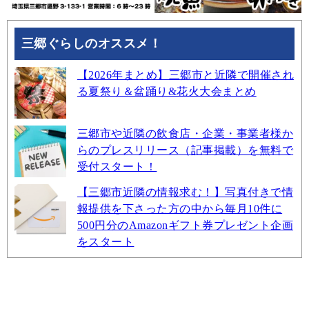
三郷ぐらしのオススメ！
【2026年まとめ】三郷市と近隣で開催され
る夏祭り＆盆踊り&花火大会まとめ
三郷市や近隣の飲食店・企業・事業者様か
らのプレスリリース（記事掲載）を無料で
受付スタート！
【三郷市近隣の情報求む！】写真付きで情
報提供を下さった方の中から毎月10件に
500円分のAmazonギフト券プレゼント企画
をスタート