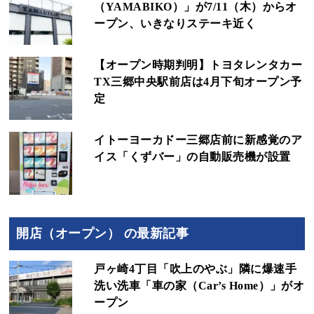
（YAMABIKO）」が7/11（木）からオ
ープン、いきなりステーキ近く
【オープン時期判明】トヨタレンタカー
TX三郷中央駅前店は4月下旬オープン予
定
イトーヨーカドー三郷店前に新感覚のア
イス「くずバー」の自動販売機が設置
開店（オープン） の最新記事
戸ヶ崎4丁目「吹上のやぶ」隣に爆速手
洗い洗車「車の家（Car’s Home）」がオ
ープン