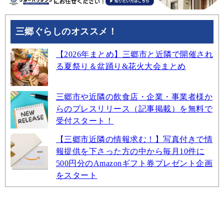
三郷ぐらしのオススメ！
【2026年まとめ】三郷市と近隣で開催され
る夏祭り＆盆踊り&花火大会まとめ
三郷市や近隣の飲食店・企業・事業者様か
らのプレスリリース（記事掲載）を無料で
受付スタート！
【三郷市近隣の情報求む！】写真付きで情
報提供を下さった方の中から毎月10件に
500円分のAmazonギフト券プレゼント企画
をスタート