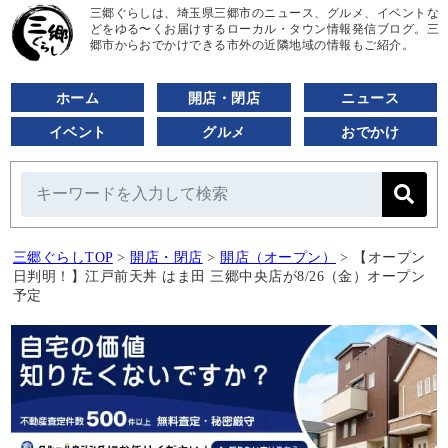
三郷ぐらしは、埼玉県三郷市のニュース、グルメ、イベントな
どをゆる〜くお届けするローカル・タウン情報発信ブログ。三
郷市からおでかけできる市外の近隣地域の情報もご紹介。
ホーム
開店・閉店
ニュース
イベント
グルメ
おでかけ
三郷ぐらしTOP
>
開店・閉店
>
開店（オープン）
>
【オープン
日判明！】江戸前天丼 はま田 三郷中央店が8/26（金）オープン
予定