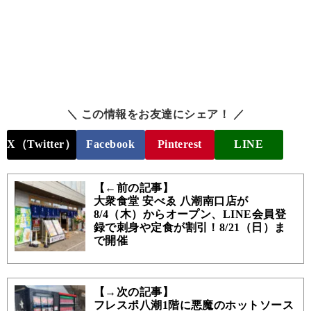
＼ この情報をお友達にシェア！ ／
X（Twitter）
Facebook
Pinterest
LINE
【←前の記事】
大衆食堂 安べゑ 八潮南口店が
8/4（木）からオープン、LINE会員登
録で刺身や定食が割引！8/21（日）ま
で開催
【→次の記事】
フレスポ八潮1階に悪魔のホットソース