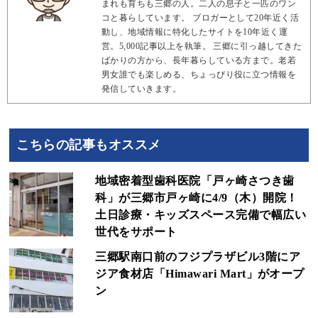
まれも育ちも三郷の人。二人の息子と一匹のワン
コと暮らしています。 ブロガーとして20年近く活
動し、地域情報に特化したサイトを10年近く運
営。5,000記事以上を執筆。 三郷に引っ越してきた
ばかりの方から、長年暮らしている方まで。老若
男女誰でも楽しめる、ちょっぴり役に立つ情報を
発信していきます。
こちらの記事もオススメ
地域密着型歯科医院「戸ヶ崎さつき歯
科」が三郷市戸ヶ崎に4/9（木）開院！
土日診療・キッズスペース完備で幅広い
世代をサポート
三郷駅南口前のフジプラザビル3階にア
ジア食材店「Himawari Mart」がオープ
ン