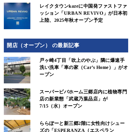
レイクタウンkazeに中国発ファストファ
ッション「URBAN REVIVO」が日本初
上陸、2025年秋オープン予定
開店（オープン） の最新記事
戸ヶ崎4丁目「吹上のやぶ」隣に爆速手
洗い洗車「車の家（Car’s Home）」がオ
ープン
スーパービバホーム三郷店内に植物専門
店の新業態「武蔵乃葉品店」が
7/15（水）オープン
ららぽーと新三郷2階に女性向けシュー
ズの「ESPERANZA（エスペラン