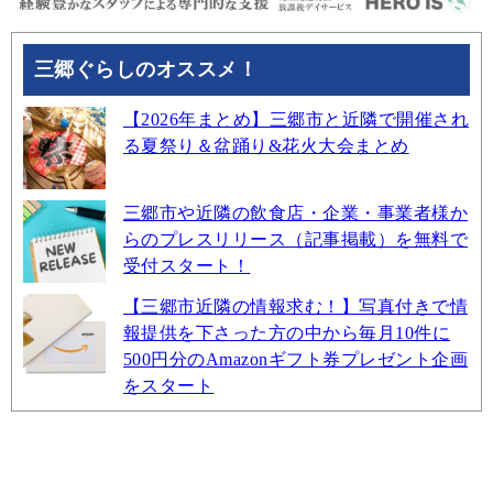
三郷ぐらしのオススメ！
【2026年まとめ】三郷市と近隣で開催され
る夏祭り＆盆踊り&花火大会まとめ
三郷市や近隣の飲食店・企業・事業者様か
らのプレスリリース（記事掲載）を無料で
受付スタート！
【三郷市近隣の情報求む！】写真付きで情
報提供を下さった方の中から毎月10件に
500円分のAmazonギフト券プレゼント企画
をスタート