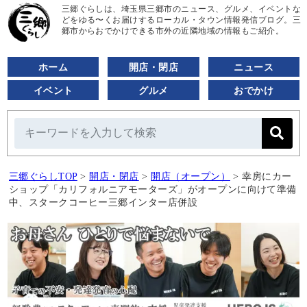
三郷ぐらしは、埼玉県三郷市のニュース、グルメ、イベントな
どをゆる〜くお届けするローカル・タウン情報発信ブログ。三
郷市からおでかけできる市外の近隣地域の情報もご紹介。
ホーム
開店・閉店
ニュース
イベント
グルメ
おでかけ
三郷ぐらしTOP
>
開店・閉店
>
開店（オープン）
>
幸房にカー
ショップ「カリフォルニアモーターズ」がオープンに向けて準備
中、スタークコーヒー三郷インター店併設