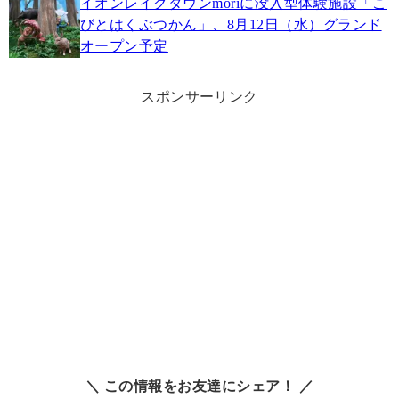
イオンレイクタウンmoriに没入型体験施設「こ
びとはくぶつかん」、8月12日（水）グランド
オープン予定
スポンサーリンク
＼ この情報をお友達にシェア！ ／