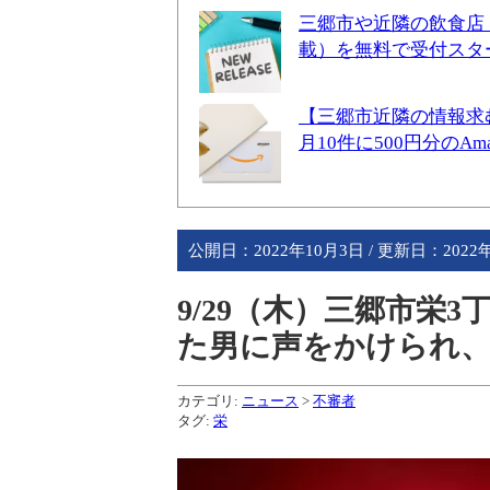
三郷市や近隣の飲食店
載）を無料で受付スタ
【三郷市近隣の情報求
月10件に500円分のA
公開日：
2022年10月3日
/ 更新日：
2022
9/29（木）三郷市栄
た男に声をかけられ
カテゴリ:
ニュース
>
不審者
タグ:
栄