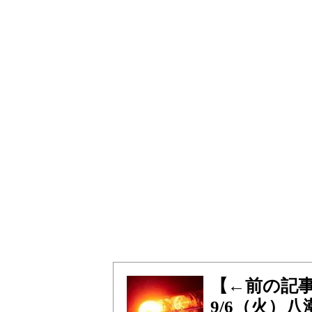
【←前の記
9/6（火）