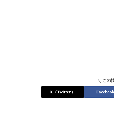
＼ この
X（Twitter）
Faceboo