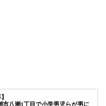
事】
八潮市八潮1丁目で小学男児らが男に