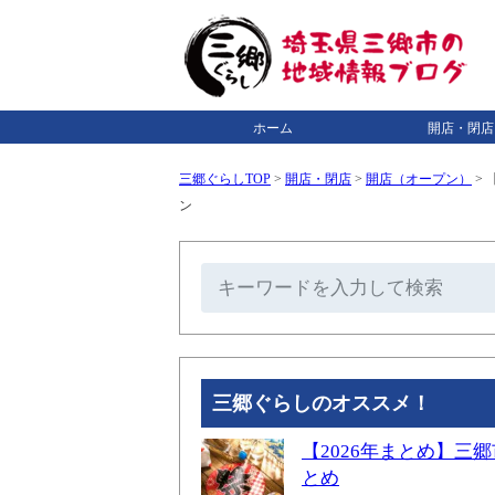
ホーム
開店・閉店
三郷ぐらしTOP
>
開店・閉店
>
開店（オープン）
>
【
ン
三郷ぐらしのオススメ！
【2026年まとめ】
とめ