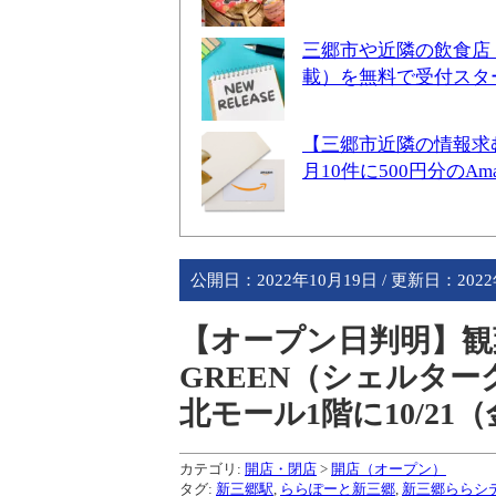
三郷市や近隣の飲食店
載）を無料で受付スタ
【三郷市近隣の情報求
月10件に500円分のA
公開日：
2022年10月19日
/ 更新日：
202
【オープン日判明】観葉
GREEN（シェルタ
北モール1階に10/21
カテゴリ:
開店・閉店
>
開店（オープン）
タグ:
新三郷駅
,
ららぽーと新三郷
,
新三郷ららシ