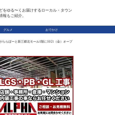
どをゆる〜くお届けするローカル・タウン
情報もご紹介。
グルメ
おでかけ
」がららぽーと新三郷北モール1階に10/21（金）オープ