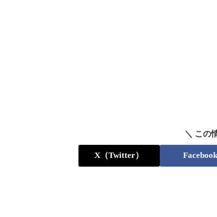
＼ この
X（Twitter）
Faceboo