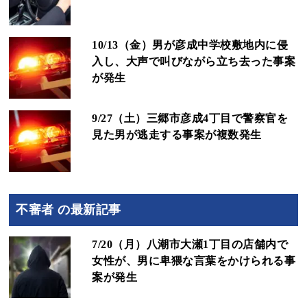
10/13（金）男が彦成中学校敷地内に侵
入し、大声で叫びながら立ち去った事案
が発生
9/27（土）三郷市彦成4丁目で警察官を
見た男が逃走する事案が複数発生
不審者 の最新記事
7/20（月）八潮市大瀬1丁目の店舗内で
女性が、男に卑猥な言葉をかけられる事
案が発生