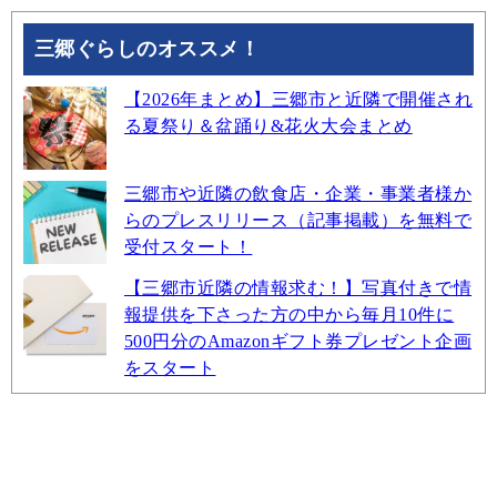
三郷ぐらしのオススメ！
【2026年まとめ】三郷市と近隣で開催され
る夏祭り＆盆踊り&花火大会まとめ
三郷市や近隣の飲食店・企業・事業者様か
らのプレスリリース（記事掲載）を無料で
受付スタート！
【三郷市近隣の情報求む！】写真付きで情
報提供を下さった方の中から毎月10件に
500円分のAmazonギフト券プレゼント企画
をスタート