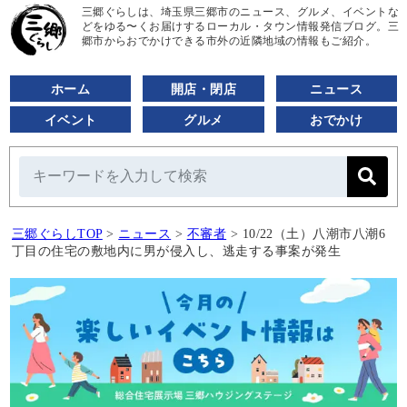
三郷ぐらしは、埼玉県三郷市のニュース、グルメ、イベントな
どをゆる〜くお届けするローカル・タウン情報発信ブログ。三
郷市からおでかけできる市外の近隣地域の情報もご紹介。
ホーム
開店・閉店
ニュース
イベント
グルメ
おでかけ
三郷ぐらしTOP
>
ニュース
>
不審者
>
10/22（土）八潮市八潮6
丁目の住宅の敷地内に男が侵入し、逃走する事案が発生