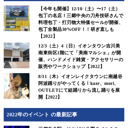
【今年も開催】12/10（土）〜17（土）
包丁の名店！三郷中央の刀舟技研さんで
料理包丁・打刃物大特価セールが開催、
包丁全製品30%OFF！！研ぎ直しも
【2022】
12/3（土）4（日）イオンタウン吉川美
南東街区1階にて「美南マルシェ」が開
催、ハンドメイド雑貨・アクセサリーの
販売やワークショップ【2022】
8/11（木）イオンレイクタウンに南越谷
阿波踊りがやってくる！kaze、mori、
OUTLETにて組踊りから流し踊りを展
開【2022】
2022年のイベント の最新記事