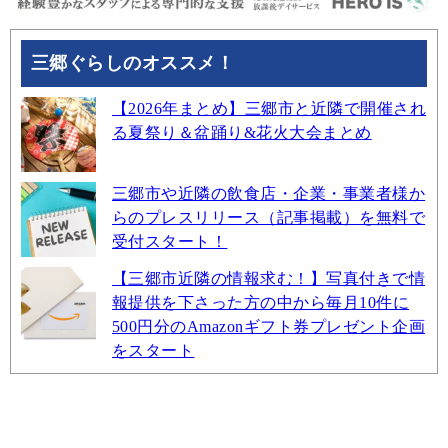
三郷ぐらしのオススメ！
【2026年まとめ】三郷市と近隣で開催され
る夏祭り＆盆踊り&花火大会まとめ
三郷市や近隣の飲食店・企業・事業者様か
らのプレスリリース（記事掲載）を無料で
受付スタート！
【三郷市近隣の情報求む！】写真付きで情
報提供を下さった方の中から毎月10件に
500円分のAmazonギフト券プレゼント企画
をスタート