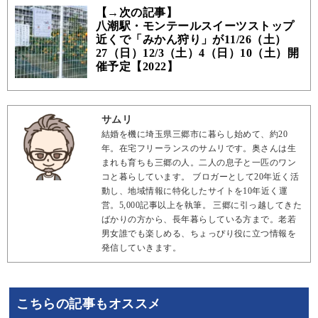
【→次の記事】
八潮駅・モンテールスイーツストップ
近くで「みかん狩り」が11/26（土）
27（日）12/3（土）4（日）10（土）開
催予定【2022】
サムリ
結婚を機に埼玉県三郷市に暮らし始めて、約20
年。在宅フリーランスのサムリです。奥さんは生
まれも育ちも三郷の人。二人の息子と一匹のワン
コと暮らしています。 ブロガーとして20年近く活
動し、地域情報に特化したサイトを10年近く運
営。5,000記事以上を執筆。 三郷に引っ越してきた
ばかりの方から、長年暮らしている方まで。老若
男女誰でも楽しめる、ちょっぴり役に立つ情報を
発信していきます。
こちらの記事もオススメ