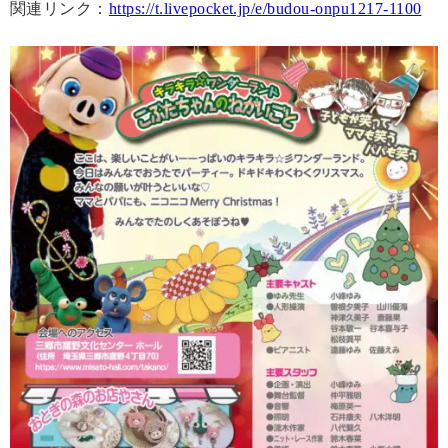
関連リンク：
https://t.livepocket.jp/e/budou-onpu1217-1100