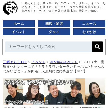
三郷ぐらしは、埼玉県三郷市のニュース、グルメ、イベントな
どをゆる〜くお届けするローカル・タウン情報発信ブログ。三
郷市からおでかけできる市外の近隣地域の情報もご紹介。
ホーム
開店・閉店
ニュース
イベント
グルメ
おでかけ
三郷ぐらしTOP
>
イベント
>
2022年のイベント
>
12/17（土）鷹
野文化センターにて「キラキラワンダーランド〜こぶたちゃんの
ねがいごと〜」が開催、人形劇に歌に手遊び【2022】