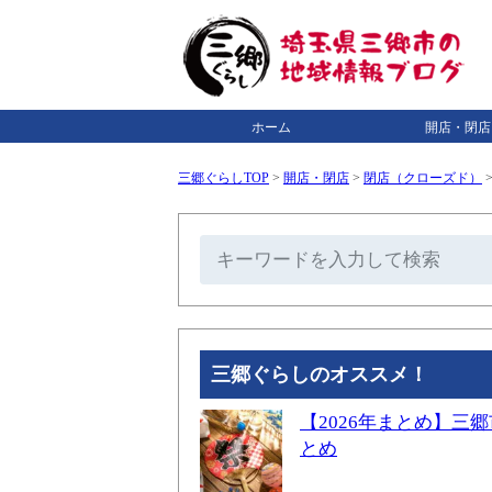
ホーム
開店・閉店
三郷ぐらしTOP
>
開店・閉店
>
閉店（クローズド）
三郷ぐらしのオススメ！
【2026年まとめ】
とめ