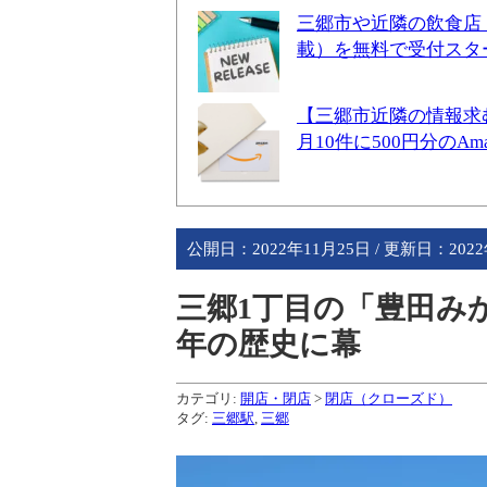
三郷市や近隣の飲食店
載）を無料で受付スタ
【三郷市近隣の情報求
月10件に500円分のA
公開日：
2022年11月25日
/ 更新日：
202
三郷1丁目の「豊田み
年の歴史に幕
カテゴリ:
開店・閉店
>
閉店（クローズド）
タグ:
三郷駅
,
三郷