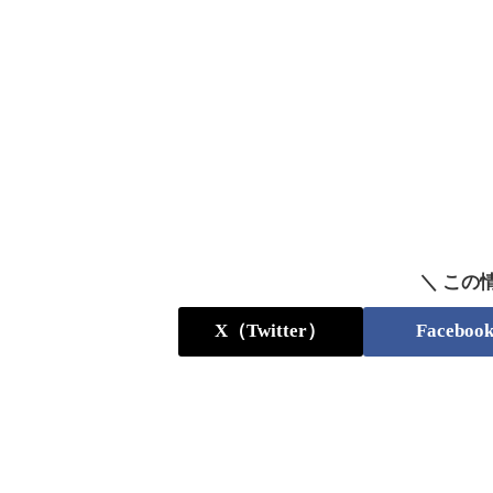
＼ この
X（Twitter）
Faceboo