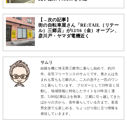
【→次の記事】
街の自転車屋さん「RE:TAIL（リテー
ル）三郷店」が12/16（金）オープン、
彦川戸・ヤマダ電機近く
サムリ
結婚を機に埼玉県三郷市に暮らし始めて、約20
年。在宅フリーランスのサムリです。奥さんは生
まれも育ちも三郷の人。二人の息子と一匹のワン
コと暮らしています。 ブロガーとして20年近く活
動し、地域情報に特化したサイトを10年近く運
営。5,000記事以上を執筆。 三郷に引っ越してきた
ばかりの方から、長年暮らしている方まで。老若
男女誰でも楽しめる、ちょっぴり役に立つ情報を
発信していきます。