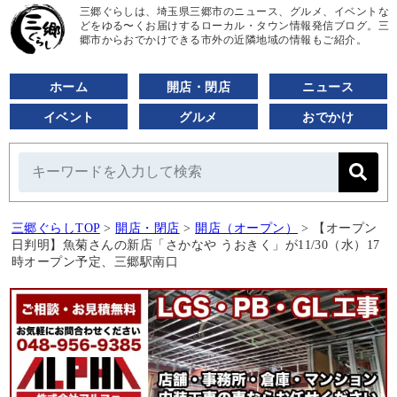
三郷ぐらしは、埼玉県三郷市のニュース、グルメ、イベントな
どをゆる〜くお届けするローカル・タウン情報発信ブログ。三
郷市からおでかけできる市外の近隣地域の情報もご紹介。
ホーム
開店・閉店
ニュース
イベント
グルメ
おでかけ
三郷ぐらしTOP
>
開店・閉店
>
開店（オープン）
>
【オープン
日判明】魚菊さんの新店「さかなや うおきく」が11/30（水）17
時オープン予定、三郷駅南口