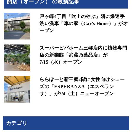
開店（オープン） の最新記事
戸ヶ崎4丁目「吹上のやぶ」隣に爆速手
洗い洗車「車の家（Car’s Home）」がオ
ープン
スーパービバホーム三郷店内に植物専門
店の新業態「武蔵乃葉品店」が
7/15（水）オープン
ららぽーと新三郷2階に女性向けシュー
ズの「ESPERANZA（エスペラン
サ）」が7/4（土）ニューオープン
カテゴリ