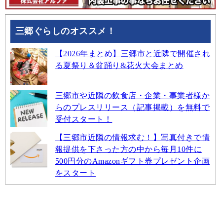
三郷ぐらしのオススメ！
【2026年まとめ】三郷市と近隣で開催され
る夏祭り＆盆踊り&花火大会まとめ
三郷市や近隣の飲食店・企業・事業者様か
らのプレスリリース（記事掲載）を無料で
受付スタート！
【三郷市近隣の情報求む！】写真付きで情
報提供を下さった方の中から毎月10件に
500円分のAmazonギフト券プレゼント企画
をスタート