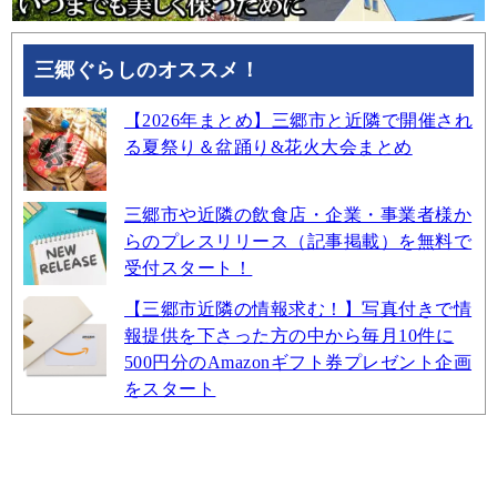
三郷ぐらしのオススメ！
【2026年まとめ】三郷市と近隣で開催され
る夏祭り＆盆踊り&花火大会まとめ
三郷市や近隣の飲食店・企業・事業者様か
らのプレスリリース（記事掲載）を無料で
受付スタート！
【三郷市近隣の情報求む！】写真付きで情
報提供を下さった方の中から毎月10件に
500円分のAmazonギフト券プレゼント企画
をスタート