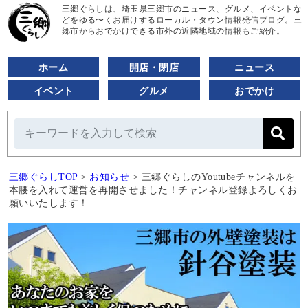
三郷ぐらしは、埼玉県三郷市のニュース、グルメ、イベントな
どをゆる〜くお届けするローカル・タウン情報発信ブログ。三
郷市からおでかけできる市外の近隣地域の情報もご紹介。
ホーム
開店・閉店
ニュース
イベント
グルメ
おでかけ
三郷ぐらしTOP
>
お知らせ
>
三郷ぐらしのYoutubeチャンネルを
本腰を入れて運営を再開させました！チャンネル登録よろしくお
願いいたします！