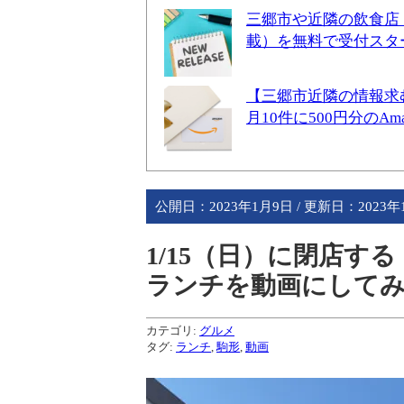
三郷市や近隣の飲食店
載）を無料で受付スタ
【三郷市近隣の情報求
月10件に500円分のA
公開日：
2023年1月9日
/ 更新日：
2023
1/15（日）に閉店す
ランチを動画にして
カテゴリ:
グルメ
タグ:
ランチ
,
駒形
,
動画