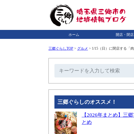
ホーム
開店・閉店
三郷ぐらしTOP
>
グルメ
>
1/15（日）に閉店する
三郷ぐらしのオススメ！
【2026年まとめ】
とめ