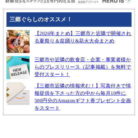
三郷ぐらしのオススメ！
【2026年まとめ】三郷市と近隣で開催され
る夏祭り＆盆踊り&花火大会まとめ
三郷市や近隣の飲食店・企業・事業者様か
らのプレスリリース（記事掲載）を無料で
受付スタート！
【三郷市近隣の情報求む！】写真付きで情
報提供を下さった方の中から毎月10件に
500円分のAmazonギフト券プレゼント企画
をスタート