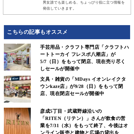
男女誰でも楽しめる、ちょっぴり役に立つ情報を
発信していきます。
こちらの記事もオススメ
手芸用品・クラフト専門店「クラフトハ
ートトーカイ フレスポ八潮店」が
5/7（日）をもって閉店、現在売り尽く
しセールが開催中
文具・雑貨の「MDays イオンレイクタ
ウンkaze店」が9/28（日）をもって閉
店、現在閉店セールが開催中
彦成5丁目・武蔵野線沿いの
「RITEN（リテン）」さんが飲食の営
業を7/31（水）をもって終了、今後はオ
ンライン販売と建物と広場の貸出を