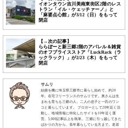
イオンタウン吉川美南東街区2階のレス
トラン「イル・ケェッチァーノ」と
「麻婆点心館」が3/12（日）をもって
閉店
【→次の記事】
ららぽーと新三郷2階のアパレル＆雑貨
のオフプライスストア「LuckRack（ラ
ックラック）」が2/23（木）をもって
閉店
サムリ
結婚を機に埼玉県三郷市に暮らし始めて、約20
年。在宅フリーランスのサムリです。奥さんは生
まれも育ちも三郷の人。二人の息子と一匹のワン
コと暮らしています。 ブロガーとして20年近く活
動し、地域情報に特化したサイトを10年近く運
営。5,000記事以上を執筆。 三郷に引っ越してきた
ばかりの方から、長年暮らしている方まで。老若