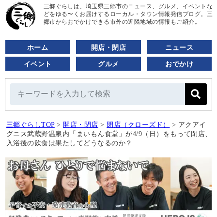
三郷ぐらしは、埼玉県三郷市のニュース、グルメ、イベントな
どをゆる〜くお届けするローカル・タウン情報発信ブログ。三
郷市からおでかけできる市外の近隣地域の情報もご紹介。
ホーム
開店・閉店
ニュース
イベント
グルメ
おでかけ
三郷ぐらしTOP
>
開店・閉店
>
閉店（クローズド）
>
アクアイ
グニス武蔵野温泉内「まいもん食堂」が4/9（日）をもって閉店、
入浴後の飲食は果たしてどうなるのか？