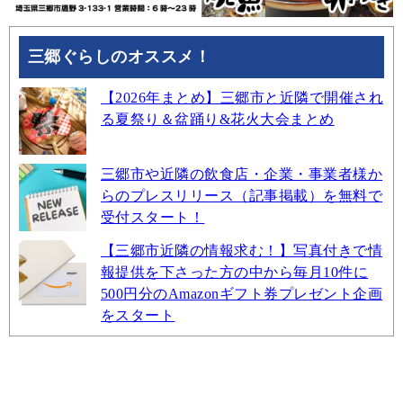
三郷ぐらしのオススメ！
【2026年まとめ】三郷市と近隣で開催され
る夏祭り＆盆踊り&花火大会まとめ
三郷市や近隣の飲食店・企業・事業者様か
らのプレスリリース（記事掲載）を無料で
受付スタート！
【三郷市近隣の情報求む！】写真付きで情
報提供を下さった方の中から毎月10件に
500円分のAmazonギフト券プレゼント企画
をスタート