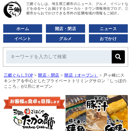
三郷ぐらしは、埼玉県三郷市のニュース、グルメ、イベントな
どをゆる〜くお届けするローカル・タウン情報発信ブログ。三
郷市からおでかけできる市外の近隣地域の情報もご紹介。
ホーム
開店・閉店
ニュース
イベント
グルメ
おでかけ
三郷ぐらしTOP
>
開店・閉店
>
開店（オープン）
>
戸ヶ崎にス
キンケアを中心としたプライベートトリミングサロン「しっぽの
こころ」が2月にオープン