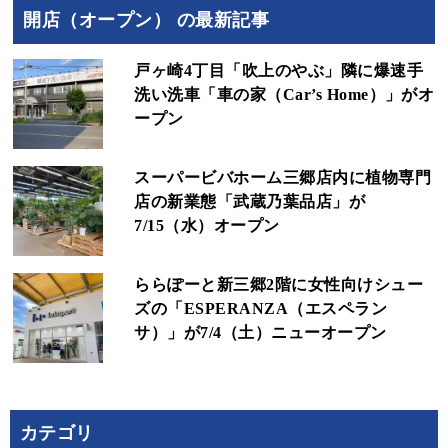
開店（オープン） の最新記事
戸ヶ崎4丁目「吹上のやぶ」隣に爆速手
洗い洗車「車の家（Car’s Home）」がオ
ープン
スーパービバホーム三郷店内に植物専門
店の新業態「武蔵乃葉品店」が
7/15（水）オープン
ららぽーと新三郷2階に女性向けシュー
ズの「ESPERANZA（エスペラン
サ）」が7/4（土）ニューオープン
カテゴリ