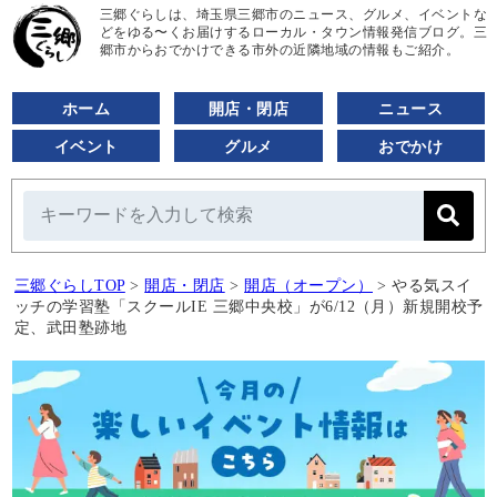
三郷ぐらしは、埼玉県三郷市のニュース、グルメ、イベントな
どをゆる〜くお届けするローカル・タウン情報発信ブログ。三
郷市からおでかけできる市外の近隣地域の情報もご紹介。
ホーム
開店・閉店
ニュース
イベント
グルメ
おでかけ
三郷ぐらしTOP
>
開店・閉店
>
開店（オープン）
>
やる気スイ
ッチの学習塾「スクールIE 三郷中央校」が6/12（月）新規開校予
定、武田塾跡地