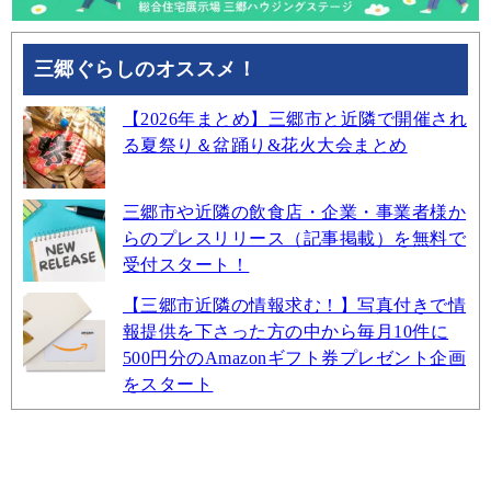
三郷ぐらしのオススメ！
【2026年まとめ】三郷市と近隣で開催され
る夏祭り＆盆踊り&花火大会まとめ
三郷市や近隣の飲食店・企業・事業者様か
らのプレスリリース（記事掲載）を無料で
受付スタート！
【三郷市近隣の情報求む！】写真付きで情
報提供を下さった方の中から毎月10件に
500円分のAmazonギフト券プレゼント企画
をスタート