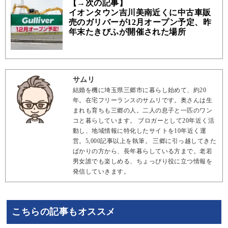
【→次の記事】
イオンタウン吉川美南近くに中古車販
売のガリバーが12月オープン予定、昨
年末たきびふが開催された場所
サムリ
結婚を機に埼玉県三郷市に暮らし始めて、約20
年。在宅フリーランスのサムリです。奥さんは生
まれも育ちも三郷の人。二人の息子と一匹のワン
コと暮らしています。 ブロガーとして20年近く活
動し、地域情報に特化したサイトを10年近く運
営。5,000記事以上を執筆。 三郷に引っ越してきた
ばかりの方から、長年暮らしている方まで。老若
男女誰でも楽しめる、ちょっぴり役に立つ情報を
発信していきます。
こちらの記事もオススメ