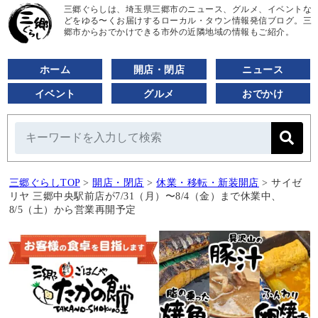
三郷ぐらしは、埼玉県三郷市のニュース、グルメ、イベントな
どをゆる〜くお届けするローカル・タウン情報発信ブログ。三
郷市からおでかけできる市外の近隣地域の情報もご紹介。
ホーム
開店・閉店
ニュース
イベント
グルメ
おでかけ
三郷ぐらしTOP
>
開店・閉店
>
休業・移転・新装開店
>
サイゼ
リヤ 三郷中央駅前店が7/31（月）〜8/4（金）まで休業中、
8/5（土）から営業再開予定