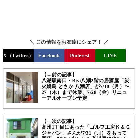
＼ この情報をお友達にシェア！ ／
X（Twitter）
Facebook
Pinterest
LINE
【←前の記事】
八潮駅南口・Bivi八潮2階の居酒屋「炭
火焼鳥 とさか 八潮店」が7/10（月）〜
27（木）まで休業、7/28（金）リニュ
ーアルオープン予定
【→次の記事】
高州1丁目にあった「ゴルフ工房Ｋ＆Ｇ
ジャパン」さんが7/31（月）をもって