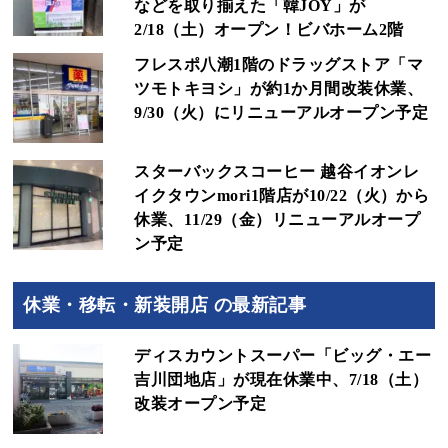
などを取り揃えた「韓JOY」が
2/18（土）オープン！ビバホーム2階
フレスポ八潮1階のドラッグストア「マ
ツモトキヨシ」が約1か月間改装休業、
9/30（火）にリニューアルオープン予定
スターバックスコーヒー 越谷イオンレ
イクタウンmori1階店が10/22（火）から
休業、11/29（金）リニューアルオープ
ン予定
休業・移転・新装開店 の最新記事
ディスカウントスーパー「ビッグ・エー
吉川団地店」が現在休業中、7/18（土）
改装オープン予定