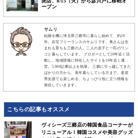
閉店、8/15（火）から彦川戸に移転オ
ープン
サムリ
結婚を機に埼玉県三郷市に暮らし始めて、約20
年。在宅フリーランスのサムリです。奥さんは生
まれも育ちも三郷の人。二人の息子と一匹のワン
コと暮らしています。 ブロガーとして20年近く活
動し、地域情報に特化したサイトを10年近く運
営。5,000記事以上を執筆。 三郷に引っ越してきた
ばかりの方から、長年暮らしている方まで。老若
男女誰でも楽しめる、ちょっぴり役に立つ情報を
発信していきます。
こちらの記事もオススメ
ヴィシーズ三郷店の韓国食品コーナーが
リニューアル！韓国コスメや美容グッズ