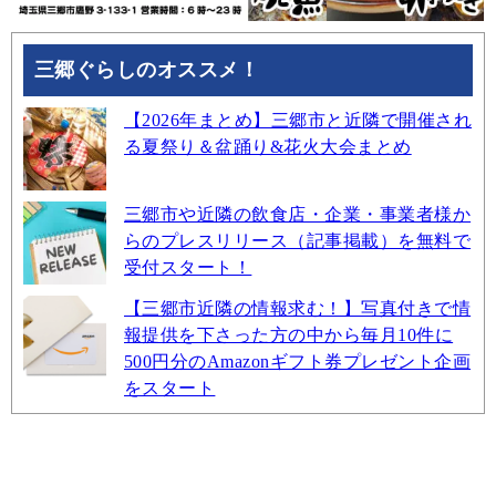
三郷ぐらしのオススメ！
【2026年まとめ】三郷市と近隣で開催され
る夏祭り＆盆踊り&花火大会まとめ
三郷市や近隣の飲食店・企業・事業者様か
らのプレスリリース（記事掲載）を無料で
受付スタート！
【三郷市近隣の情報求む！】写真付きで情
報提供を下さった方の中から毎月10件に
500円分のAmazonギフト券プレゼント企画
をスタート