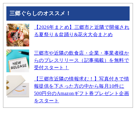
三郷ぐらしのオススメ！
【2026年まとめ】三郷市と近隣で開催され
る夏祭り＆盆踊り&花火大会まとめ
三郷市や近隣の飲食店・企業・事業者様か
らのプレスリリース（記事掲載）を無料で
受付スタート！
【三郷市近隣の情報求む！】写真付きで情
報提供を下さった方の中から毎月10件に
500円分のAmazonギフト券プレゼント企画
をスタート