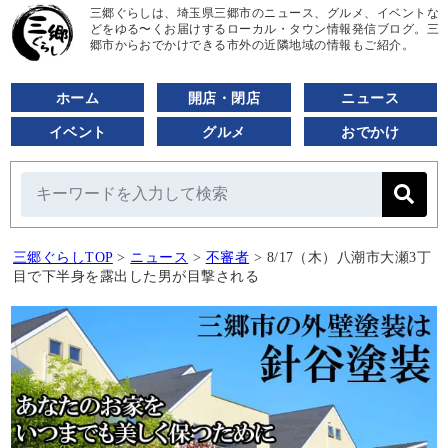
三郷ぐらしは、埼玉県三郷市のニュース、グルメ、イベントな
どをゆる〜くお届けするローカル・タウン情報発信ブログ。三
郷市からおでかけできる市外の近隣地域の情報もご紹介。
ホーム
開店・閉店
ニュース
イベント
グルメ
おでかけ
三郷ぐらしTOP
>
ニュース
>
不審者
>
8/17（木）八潮市大瀬3丁
目で下半身を露出した男が目撃される