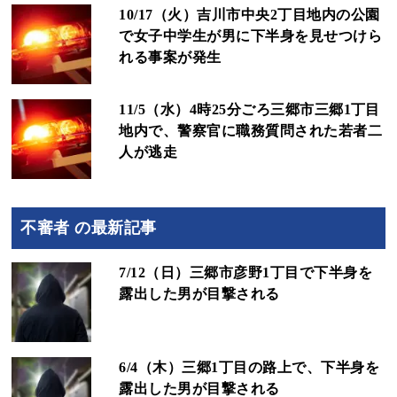
10/17（火）吉川市中央2丁目地内の公園
で女子中学生が男に下半身を見せつけら
れる事案が発生
11/5（水）4時25分ごろ三郷市三郷1丁目
地内で、警察官に職務質問された若者二
人が逃走
不審者 の最新記事
7/12（日）三郷市彦野1丁目で下半身を
露出した男が目撃される
6/4（木）三郷1丁目の路上で、下半身を
露出した男が目撃される