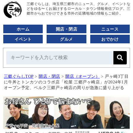
三郷ぐらしは、埼玉県三郷市のニュース、グルメ、イベントな
どをゆる〜くお届けするローカル・タウン情報発信ブログ。三
郷市からおでかけできる市外の近隣地域の情報もご紹介。
ホーム
開店・閉店
ニュース
イベント
グルメ
おでかけ
三郷ぐらしTOP
>
開店・閉店
>
開店（オープン）
>
戸ヶ崎3丁目
に牛丼とトンカツのコラボ店「松屋 三郷戸ヶ崎店」が2024年1月
オープン予定、ベルク三郷戸ヶ崎店の周りが急激に盛り上がる