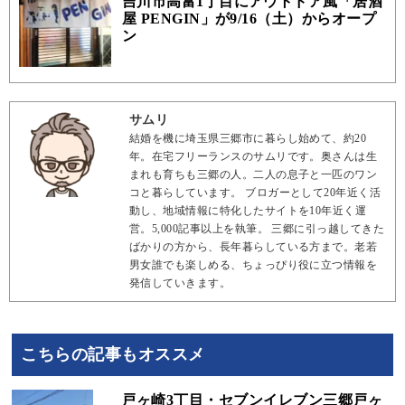
吉川市高富1丁目にアウトドア風「居酒
屋 PENGIN」が9/16（土）からオープ
ン
サムリ
結婚を機に埼玉県三郷市に暮らし始めて、約20
年。在宅フリーランスのサムリです。奥さんは生
まれも育ちも三郷の人。二人の息子と一匹のワン
コと暮らしています。 ブロガーとして20年近く活
動し、地域情報に特化したサイトを10年近く運
営。5,000記事以上を執筆。 三郷に引っ越してきた
ばかりの方から、長年暮らしている方まで。老若
男女誰でも楽しめる、ちょっぴり役に立つ情報を
発信していきます。
こちらの記事もオススメ
戸ヶ崎3丁目・セブンイレブン三郷戸ヶ