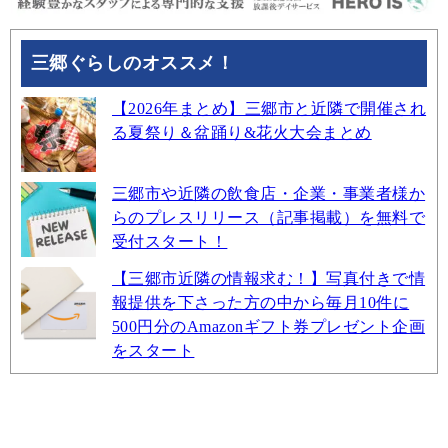
三郷ぐらしのオススメ！
【2026年まとめ】三郷市と近隣で開催され
る夏祭り＆盆踊り&花火大会まとめ
三郷市や近隣の飲食店・企業・事業者様か
らのプレスリリース（記事掲載）を無料で
受付スタート！
【三郷市近隣の情報求む！】写真付きで情
報提供を下さった方の中から毎月10件に
500円分のAmazonギフト券プレゼント企画
をスタート