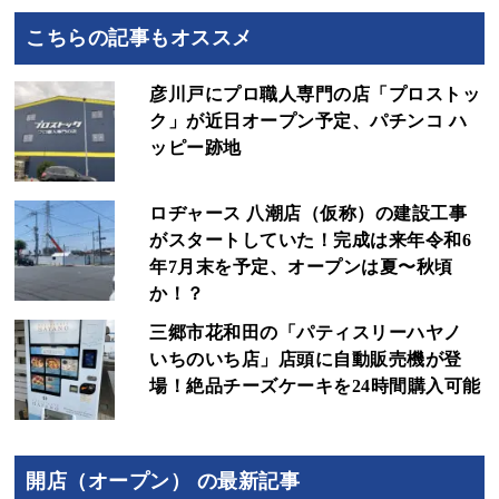
こちらの記事もオススメ
彦川戸にプロ職人専門の店「プロストッ
ク」が近日オープン予定、パチンコ ハ
ッピー跡地
ロヂャース 八潮店（仮称）の建設工事
がスタートしていた！完成は来年令和6
年7月末を予定、オープンは夏〜秋頃
か！？
三郷市花和田の「パティスリーハヤノ
いちのいち店」店頭に自動販売機が登
場！絶品チーズケーキを24時間購入可能
開店（オープン） の最新記事