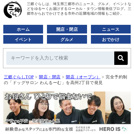
三郷ぐらしは、埼玉県三郷市のニュース、グルメ、イベントな
どをゆる〜くお届けするローカル・タウン情報発信ブログ。三
郷市からおでかけできる市外の近隣地域の情報もご紹介。
ホーム
開店・閉店
ニュース
イベント
グルメ
おでかけ
三郷ぐらしTOP
>
開店・閉店
>
開店（オープン）
>
完全予約制
の「ドッグサロン わんるーむ」を高州2丁目で発見