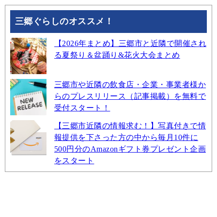
三郷ぐらしのオススメ！
【2026年まとめ】三郷市と近隣で開催され
る夏祭り＆盆踊り&花火大会まとめ
三郷市や近隣の飲食店・企業・事業者様か
らのプレスリリース（記事掲載）を無料で
受付スタート！
【三郷市近隣の情報求む！】写真付きで情
報提供を下さった方の中から毎月10件に
500円分のAmazonギフト券プレゼント企画
をスタート