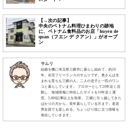
【→次の記事】
中央のベトナム料理ひまわりの跡地
に、ベトナム食料品のお店「huyen de
quan（フエン デ クアン）」がオープ
ン
サムリ
結婚を機に埼玉県三郷市に暮らし始めて、約20
年。在宅フリーランスのサムリです。奥さんは生
まれも育ちも三郷の人。二人の息子と一匹のワン
コと暮らしています。 ブロガーとして20年近く活
動し、地域情報に特化したサイトを10年近く運
営。5,000記事以上を執筆。 三郷に引っ越してきた
ばかりの方から、長年暮らしている方まで。老若
男女誰でも楽しめる、ちょっぴり役に立つ情報を
発信していきます。