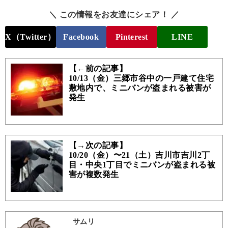
＼ この情報をお友達にシェア！ ／
X（Twitter）
Facebook
Pinterest
LINE
【←前の記事】
10/13（金）三郷市谷中の一戸建て住宅
敷地内で、ミニバンが盗まれる被害が
発生
【→次の記事】
10/20（金）〜21（土）吉川市吉川2丁
目・中央1丁目でミニバンが盗まれる被
害が複数発生
サムリ