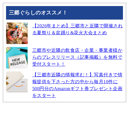
三郷ぐらしのオススメ！
【2026年まとめ】三郷市と近隣で開催され
る夏祭り＆盆踊り&花火大会まとめ
三郷市や近隣の飲食店・企業・事業者様か
らのプレスリリース（記事掲載）を無料で
受付スタート！
【三郷市近隣の情報求む！】写真付きで情
報提供を下さった方の中から毎月10件に
500円分のAmazonギフト券プレゼント企画
をスタート