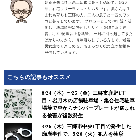
結婚を機に埼玉県三郷市に暮らし始めて、約20
年。在宅フリーランスのサムリです。奥さんは生
まれも育ちも三郷の人。二人の息子と一匹のワン
コと暮らしています。 ブロガーとして20年近く活
動し、地域情報に特化したサイトを10年近く運
営。5,000記事以上を執筆。 三郷に引っ越してきた
ばかりの方から、長年暮らしている方まで。老若
男女誰でも楽しめる、ちょっぴり役に立つ情報を
発信していきます。
こちらの記事もオススメ
8/24（木）〜25（金）三郷市彦野1丁
目・岩野木の店舗駐車場・集合住宅駐車
場等で車からナンバープレートが盗まれ
る被害が複数発生
3/26（木）三郷市中央1丁目で発生した
痴漢事件で、5/26（火）犯人を検挙