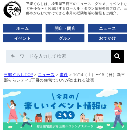
三郷ぐらしは、埼玉県三郷市のニュース、グルメ、イベントな
どをゆる〜くお届けするローカル・タウン情報発信ブログ。三
郷市からおでかけできる市外の近隣地域の情報もご紹介。
ホーム
開店・閉店
ニュース
イベント
グルメ
おでかけ
三郷ぐらしTOP
>
ニュース
>
事件
>
10/14（土）〜15（日）新三
郷ららシティ1丁目の住宅でSUVが盗まれる被害