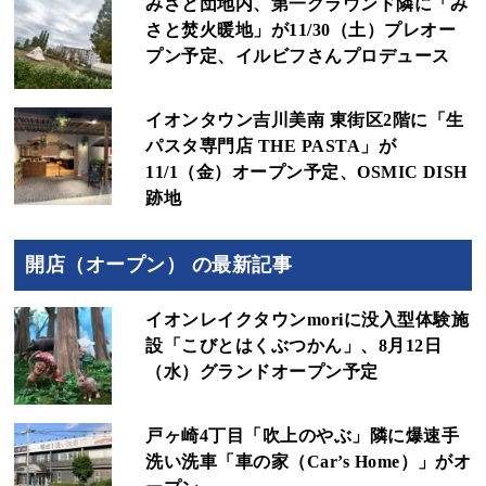
みさと団地内、第一グラウンド隣に「み
さと焚火暖地」が11/30（土）プレオー
プン予定、イルビフさんプロデュース
イオンタウン吉川美南 東街区2階に「生
パスタ専門店 THE PASTA」が
11/1（金）オープン予定、OSMIC DISH
跡地
開店（オープン） の最新記事
イオンレイクタウンmoriに没入型体験施
設「こびとはくぶつかん」、8月12日
（水）グランドオープン予定
戸ヶ崎4丁目「吹上のやぶ」隣に爆速手
洗い洗車「車の家（Car’s Home）」がオ