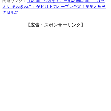
関連リンク：
【駅前に活気を！】三郷駅南口前に「カラ
オケ まねきねこ」が10月下旬オープン予定！笑笑と魚民
の跡地に
【広告・スポンサーリンク】