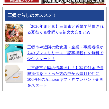
三郷ぐらしのオススメ！
【2026年まとめ】三郷市と近隣で開催され
る夏祭り＆盆踊り&花火大会まとめ
三郷市や近隣の飲食店・企業・事業者様か
らのプレスリリース（記事掲載）を無料で
受付スタート！
【三郷市近隣の情報求む！】写真付きで情
報提供を下さった方の中から毎月10件に
500円分のAmazonギフト券プレゼント企画
をスタート