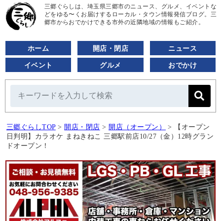
三郷ぐらしは、埼玉県三郷市のニュース、グルメ、イベントな
どをゆる〜くお届けするローカル・タウン情報発信ブログ。三
郷市からおでかけできる市外の近隣地域の情報もご紹介。
ホーム
開店・閉店
ニュース
イベント
グルメ
おでかけ
三郷ぐらしTOP
>
開店・閉店
>
開店（オープン）
>
【オープン
日判明】カラオケ まねきねこ 三郷駅前店10/27（金）12時グラン
ドオープン！