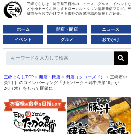
三郷ぐらしは、埼玉県三郷市のニュース、グルメ、イベントな
どをゆる〜くお届けするローカル・タウン情報発信ブログ。三
郷市からおでかけできる市外の近隣地域の情報もご紹介。
ホーム
開店・閉店
ニュース
イベント
グルメ
おでかけ
三郷ぐらしTOP
>
開店・閉店
>
閉店（クローズド）
>
三郷市中
央1丁目のコインパーキング「ナビパーク三郷中央第10」が
2/8（木）をもって閉鎖に