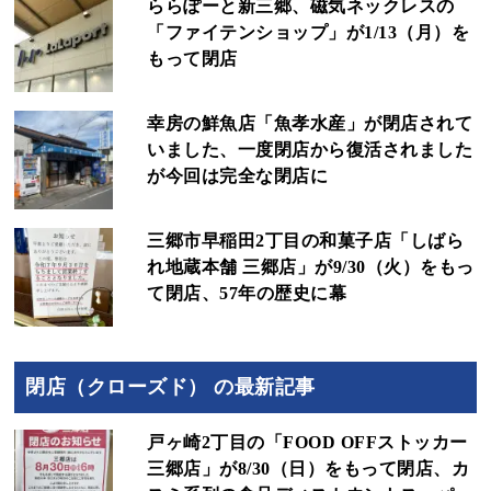
ららぽーと新三郷、磁気ネックレスの
「ファイテンショップ」が1/13（月）を
もって閉店
幸房の鮮魚店「魚孝水産」が閉店されて
いました、一度閉店から復活されました
が今回は完全な閉店に
三郷市早稲田2丁目の和菓子店「しばら
れ地蔵本舗 三郷店」が9/30（火）をもっ
て閉店、57年の歴史に幕
閉店（クローズド） の最新記事
戸ヶ崎2丁目の「FOOD OFFストッカー
三郷店」が8/30（日）をもって閉店、カ