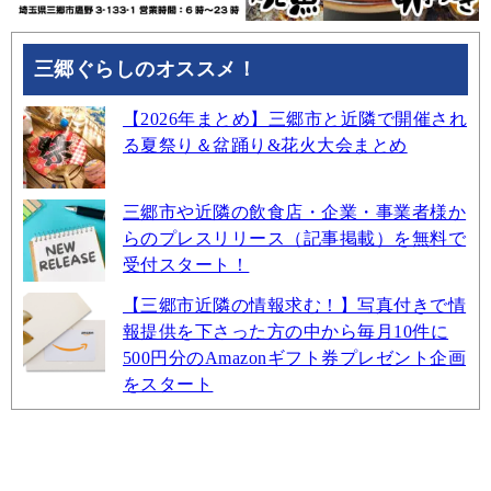
三郷ぐらしのオススメ！
【2026年まとめ】三郷市と近隣で開催され
る夏祭り＆盆踊り&花火大会まとめ
三郷市や近隣の飲食店・企業・事業者様か
らのプレスリリース（記事掲載）を無料で
受付スタート！
【三郷市近隣の情報求む！】写真付きで情
報提供を下さった方の中から毎月10件に
500円分のAmazonギフト券プレゼント企画
をスタート