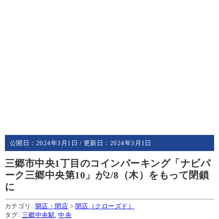
公開日：
2024年3月1日
/ 更新日：
2024年3月1日
三郷市中央1丁目のコインパーキング「ナビパ
ーク三郷中央第10」が2/8（木）をもって閉鎖
に
カテゴリ:
開店・閉店
>
閉店（クローズド）
タグ:
三郷中央駅
,
中央