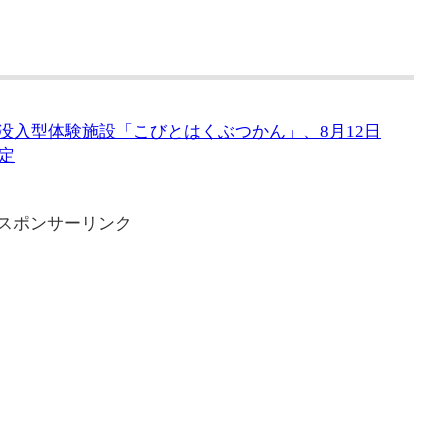
に没入型体験施設「こびとはくぶつかん」、8月12日
定
スポンサーリンク