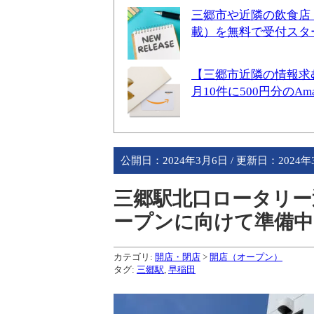
三郷市や近隣の飲食店
載）を無料で受付スタ
【三郷市近隣の情報求
月10件に500円分のA
公開日：
2024年3月6日
/ 更新日：
2024
三郷駅北口ロータリー
ープンに向けて準備中
カテゴリ:
開店・閉店
>
開店（オープン）
タグ:
三郷駅
,
早稲田