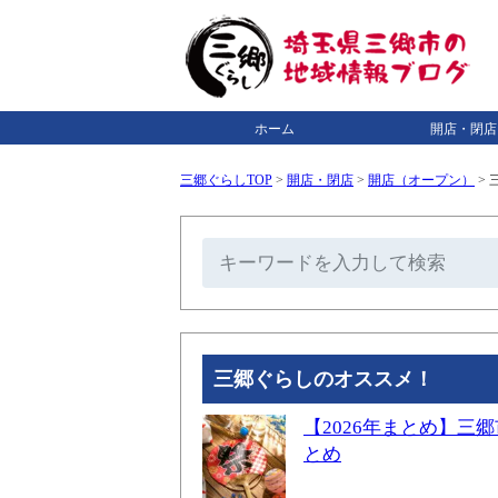
ホーム
開店・閉店
三郷ぐらしTOP
>
開店・閉店
>
開店（オープン）
>
三郷ぐらしのオススメ！
【2026年まとめ】
とめ