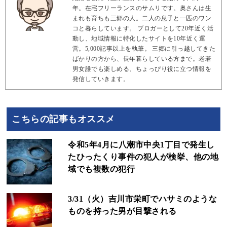
年。在宅フリーランスのサムリです。奥さんは生
まれも育ちも三郷の人。二人の息子と一匹のワン
コと暮らしています。 ブロガーとして20年近く活
動し、地域情報に特化したサイトを10年近く運
営。5,000記事以上を執筆。 三郷に引っ越してきた
ばかりの方から、長年暮らしている方まで。老若
男女誰でも楽しめる、ちょっぴり役に立つ情報を
発信していきます。
こちらの記事もオススメ
令和5年4月に八潮市中央1丁目で発生し
たひったくり事件の犯人が検挙、他の地
域でも複数の犯行
3/31（火）吉川市栄町でハサミのような
ものを持った男が目撃される