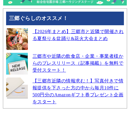
三郷ぐらしのオススメ！
【2026年まとめ】三郷市と近隣で開催され
る夏祭り＆盆踊り&花火大会まとめ
三郷市や近隣の飲食店・企業・事業者様か
らのプレスリリース（記事掲載）を無料で
受付スタート！
【三郷市近隣の情報求む！】写真付きで情
報提供を下さった方の中から毎月10件に
500円分のAmazonギフト券プレゼント企画
をスタート