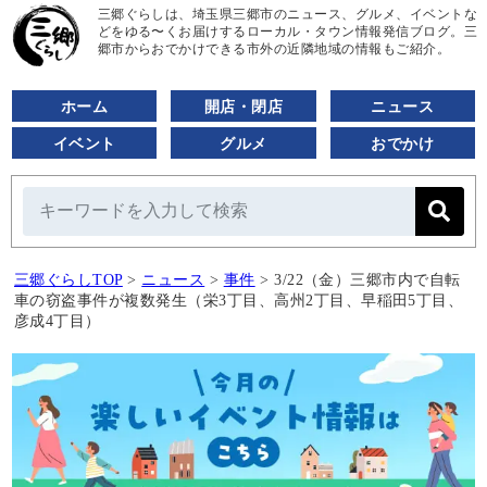
三郷ぐらしは、埼玉県三郷市のニュース、グルメ、イベントな
どをゆる〜くお届けするローカル・タウン情報発信ブログ。三
郷市からおでかけできる市外の近隣地域の情報もご紹介。
ホーム
開店・閉店
ニュース
イベント
グルメ
おでかけ
三郷ぐらしTOP
>
ニュース
>
事件
>
3/22（金）三郷市内で自転
車の窃盗事件が複数発生（栄3丁目、高州2丁目、早稲田5丁目、
彦成4丁目）