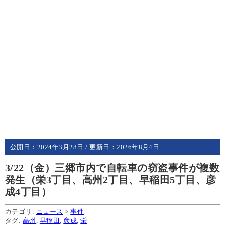
公開日：
2024年3月28日
/ 更新日：
2026年8月4日
3/22（金）三郷市内で自転車の窃盗事件が複数
発生（栄3丁目、高州2丁目、早稲田5丁目、彦
成4丁目）
カテゴリ:
ニュース
>
事件
タグ:
高州
,
早稲田
,
彦成
,
栄