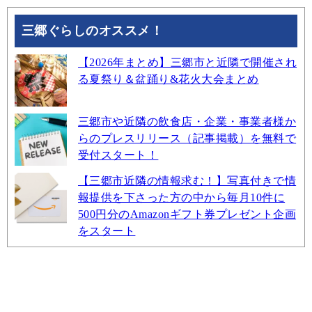
三郷ぐらしのオススメ！
【2026年まとめ】三郷市と近隣で開催され
る夏祭り＆盆踊り&花火大会まとめ
三郷市や近隣の飲食店・企業・事業者様か
らのプレスリリース（記事掲載）を無料で
受付スタート！
【三郷市近隣の情報求む！】写真付きで情
報提供を下さった方の中から毎月10件に
500円分のAmazonギフト券プレゼント企画
をスタート