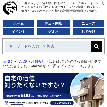
三郷ぐらしは、埼玉県三郷市のニュース、グルメ、イベントな
どをゆる〜くお届けするローカル・タウン情報発信ブログ。三
郷市からおでかけできる市外の近隣地域の情報もご紹介。
ホーム
開店・閉店
ニュース
イベント
グルメ
おでかけ
三郷ぐらしTOP
>
お知らせ
>
12月は8名8件の情報を採用させて
いただきました！Amazonギフト券をプレゼントいたします！