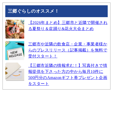
三郷ぐらしのオススメ！
【2026年まとめ】三郷市と近隣で開催され
る夏祭り＆盆踊り&花火大会まとめ
三郷市や近隣の飲食店・企業・事業者様か
らのプレスリリース（記事掲載）を無料で
受付スタート！
【三郷市近隣の情報求む！】写真付きで情
報提供を下さった方の中から毎月10件に
500円分のAmazonギフト券プレゼント企画
をスタート