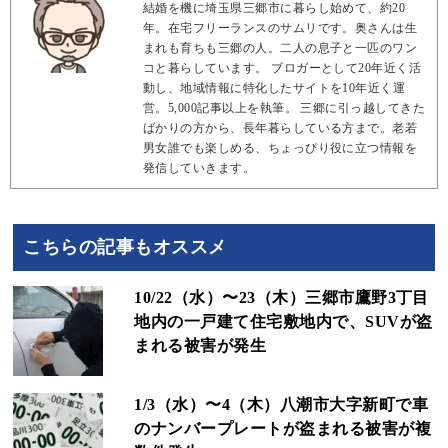
結婚を機に埼玉県三郷市に暮らし始めて、約20
年。在宅フリーランスのサムリです。奥さんは生
まれも育ちも三郷の人。二人の息子と一匹のワン
コと暮らしています。 ブロガーとして20年近く活
動し、地域情報に特化したサイトを10年近く運
営。5,000記事以上を執筆。 三郷に引っ越してきた
ばかりの方から、長年暮らしている方まで。老若
男女誰でも楽しめる、ちょっぴり役に立つ情報を
発信していきます。
こちらの記事もオススメ
10/22（水）〜23（木）三郷市鷹野3丁目
地内の一戸建て住宅敷地内で、SUVが盗
まれる被害が発生
1/3（水）〜4（木）八潮市大字新町で車
のナンバープレートが盗まれる被害が複