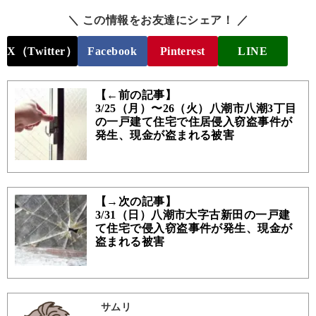
＼ この情報をお友達にシェア！ ／
X（Twitter）
Facebook
Pinterest
LINE
【←前の記事】
3/25（月）〜26（火）八潮市八潮3丁目
の一戸建て住宅で住居侵入窃盗事件が
発生、現金が盗まれる被害
【→次の記事】
3/31（日）八潮市大字古新田の一戸建
て住宅で侵入窃盗事件が発生、現金が
盗まれる被害
サムリ