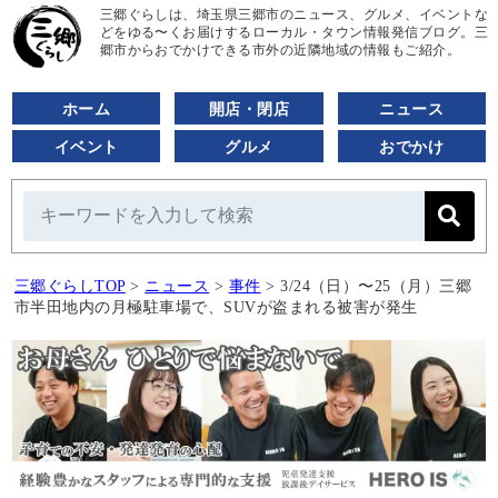
三郷ぐらしは、埼玉県三郷市のニュース、グルメ、イベントな
どをゆる〜くお届けするローカル・タウン情報発信ブログ。三
郷市からおでかけできる市外の近隣地域の情報もご紹介。
ホーム
開店・閉店
ニュース
イベント
グルメ
おでかけ
三郷ぐらしTOP
>
ニュース
>
事件
>
3/24（日）〜25（月）三郷
市半田地内の月極駐車場で、SUVが盗まれる被害が発生