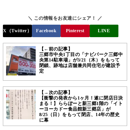
＼ この情報をお友達にシェア！ ／
X（Twitter）
Facebook
Pinterest
LINE
【←前の記事】
三郷市中央1丁目の「ナビパーク三郷中
央第14駐車場」が3/21（木）をもって
閉鎖、跡地は店舗兼共同住宅が建設予
定
【→次の記事】
【衝撃の発表から1ヶ月！遂に閉店日決
まる！】ららぽーと新三郷1階の「イト
ーヨーカドー食品館新三郷店」が
8/25（日）をもって閉店、14年の歴史
に幕