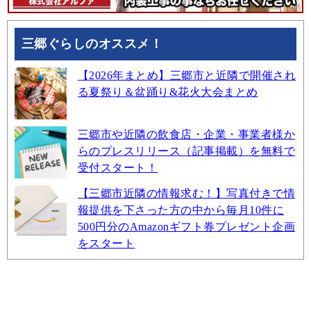
三郷ぐらしのオススメ！
【2026年まとめ】三郷市と近隣で開催され
る夏祭り＆盆踊り&花火大会まとめ
三郷市や近隣の飲食店・企業・事業者様か
らのプレスリリース（記事掲載）を無料で
受付スタート！
【三郷市近隣の情報求む！】写真付きで情
報提供を下さった方の中から毎月10件に
500円分のAmazonギフト券プレゼント企画
をスタート