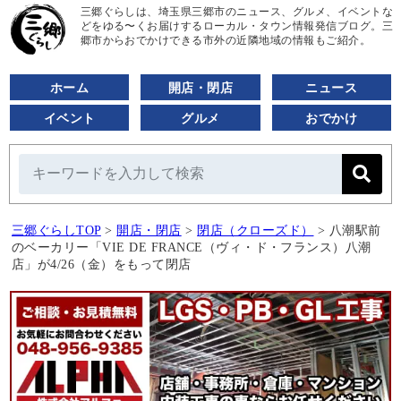
三郷ぐらしは、埼玉県三郷市のニュース、グルメ、イベントな
どをゆる〜くお届けするローカル・タウン情報発信ブログ。三
郷市からおでかけできる市外の近隣地域の情報もご紹介。
ホーム
開店・閉店
ニュース
イベント
グルメ
おでかけ
三郷ぐらしTOP
>
開店・閉店
>
閉店（クローズド）
>
八潮駅前
のベーカリー「VIE DE FRANCE（ヴィ・ド・フランス）八潮
店」が4/26（金）をもって閉店