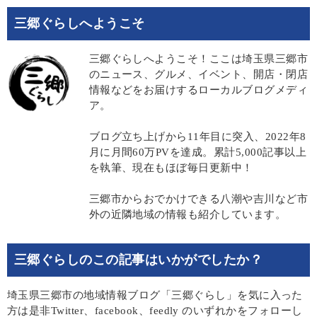
三郷ぐらしへようこそ
三郷ぐらしへようこそ！ここは埼玉県三郷市
のニュース、グルメ、イベント、開店・閉店
情報などをお届けするローカルブログメディ
ア。
ブログ立ち上げから11年目に突入、2022年8
月に月間60万PVを達成。累計5,000記事以上
を執筆、現在もほぼ毎日更新中！
三郷市からおでかけできる八潮や吉川など市
外の近隣地域の情報も紹介しています。
三郷ぐらしのこの記事はいかがでしたか？
埼玉県三郷市の地域情報ブログ「三郷ぐらし」を気に入った
方は是非Twitter、facebook、feedly のいずれかをフォローし