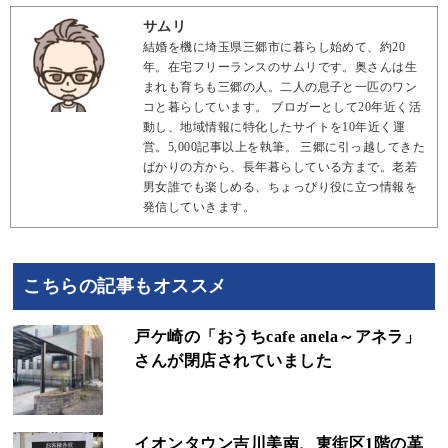
サムリ
結婚を機に埼玉県三郷市に暮らし始めて、約20
年。在宅フリーランスのサムリです。奥さんは生
まれも育ちも三郷の人。二人の息子と一匹のワン
コと暮らしています。 ブロガーとして20年近く活
動し、地域情報に特化したサイトを10年近く運
営。5,000記事以上を執筆。 三郷に引っ越してきた
ばかりの方から、長年暮らしている方まで。老若
男女誰でも楽しめる、ちょっぴり役に立つ情報を
発信していきます。
こちらの記事もオススメ
戸ケ崎の「おうちcafe anela～アネラ」
さんが閉店されていました
イオンタウン吉川美南、東街区1階の革