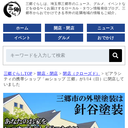
三郷ぐらしは、埼玉県三郷市のニュース、グルメ、イベントな
どをゆる〜くお届けするローカル・タウン情報発信ブログ。三
郷市からおでかけできる市外の近隣地域の情報もご紹介。
ホーム
開店・閉店
ニュース
イベント
グルメ
おでかけ
三郷ぐらしTOP
>
開店・閉店
>
閉店（クローズド）
>
ピアラシ
ティの携帯ショップ「auショップ 三郷」が1/14（日）に閉店して
いました