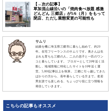
【→次の記事】
草加流山線沿いの「焼肉食べ放題 感激
どんどん 三郷店」が5/6（月）をもって
閉店、ただし業態変更の可能性も
サムリ
結婚を機に埼玉県三郷市に暮らし始めて、約20
年。在宅フリーランスのサムリです。奥さんは生
まれも育ちも三郷の人。二人の息子と一匹のワン
コと暮らしています。 ブロガーとして20年近く活
動し、地域情報に特化したサイトを10年近く運
営。5,000記事以上を執筆。 三郷に引っ越してきた
ばかりの方から、長年暮らしている方まで。老若
男女誰でも楽しめる、ちょっぴり役に立つ情報を
発信していきます。
こちらの記事もオススメ