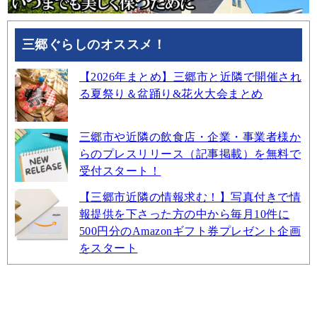
三郷ぐらしのオススメ！
【2026年まとめ】三郷市と近隣で開催され
る夏祭り＆盆踊り&花火大会まとめ
三郷市や近隣の飲食店・企業・事業者様か
らのプレスリリース（記事掲載）を無料で
受付スタート！
【三郷市近隣の情報求む！】写真付きで情
報提供を下さった方の中から毎月10件に
500円分のAmazonギフト券プレゼント企画
をスタート