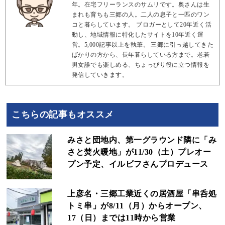
年。在宅フリーランスのサムリです。奥さんは生
まれも育ちも三郷の人。二人の息子と一匹のワン
コと暮らしています。 ブロガーとして20年近く活
動し、地域情報に特化したサイトを10年近く運
営。5,000記事以上を執筆。 三郷に引っ越してきた
ばかりの方から、長年暮らしている方まで。老若
男女誰でも楽しめる、ちょっぴり役に立つ情報を
発信していきます。
こちらの記事もオススメ
みさと団地内、第一グラウンド隣に「み
さと焚火暖地」が11/30（土）プレオー
プン予定、イルビフさんプロデュース
上彦名・三郷工業近くの居酒屋「串呑処
トミ串」が8/11（月）からオープン、
17（日）までは11時から営業