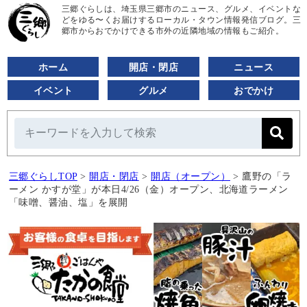
三郷ぐらしは、埼玉県三郷市のニュース、グルメ、イベントな
どをゆる〜くお届けするローカル・タウン情報発信ブログ。三
郷市からおでかけできる市外の近隣地域の情報もご紹介。
ホーム
開店・閉店
ニュース
イベント
グルメ
おでかけ
三郷ぐらしTOP
>
開店・閉店
>
開店（オープン）
>
鷹野の「ラ
ーメン かすが堂」が本日4/26（金）オープン、北海道ラーメン
「味噌、醤油、塩」を展開