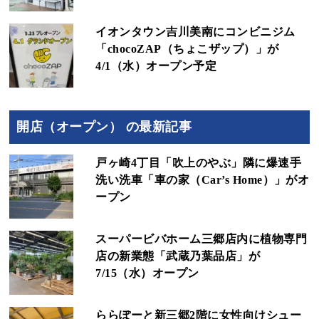
イオンタウン吉川美南にコンビニジム
「chocoZAP（ちょこザップ）」が
4/1（水）オープン予定
開店（オープン） の最新記事
戸ヶ崎4丁目「吹上のやぶ」隣に爆速手
洗い洗車「車の家（Car’s Home）」がオ
ープン
スーパービバホーム三郷店内に植物専門
店の新業態「武蔵乃葉品店」が
7/15（水）オープン
ららぽーと新三郷2階に女性向けシュー