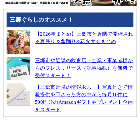
三郷ぐらしのオススメ！
【2026年まとめ】三郷市と近隣で開催され
る夏祭り＆盆踊り&花火大会まとめ
三郷市や近隣の飲食店・企業・事業者様か
らのプレスリリース（記事掲載）を無料で
受付スタート！
【三郷市近隣の情報求む！】写真付きで情
報提供を下さった方の中から毎月10件に
500円分のAmazonギフト券プレゼント企画
をスタート