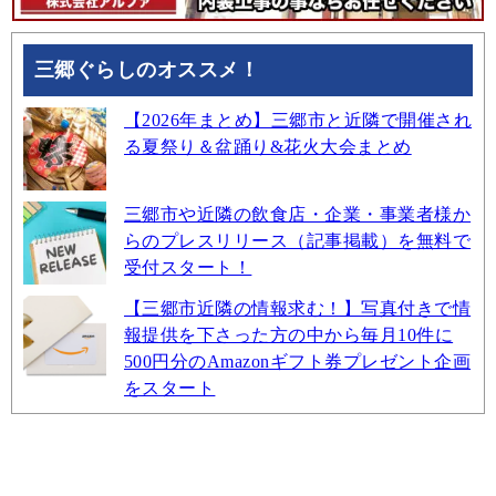
三郷ぐらしのオススメ！
【2026年まとめ】三郷市と近隣で開催され
る夏祭り＆盆踊り&花火大会まとめ
三郷市や近隣の飲食店・企業・事業者様か
らのプレスリリース（記事掲載）を無料で
受付スタート！
【三郷市近隣の情報求む！】写真付きで情
報提供を下さった方の中から毎月10件に
500円分のAmazonギフト券プレゼント企画
をスタート