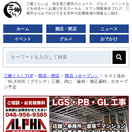
三郷ぐらしは、埼玉県三郷市のニュース、グルメ、イベントな
どをゆる〜くお届けするローカル・タウン情報発信ブログ。三
郷市からおでかけできる市外の近隣地域の情報もご紹介。
ホーム
開店・閉店
ニュース
イベント
グルメ
おでかけ
三郷ぐらしTOP
>
開店・閉店
>
開店（オープン）
>
カスミ改め
「BLANDE（ブランデ）三郷」内に「歯科・矯正歯科」がオープ
ン予定