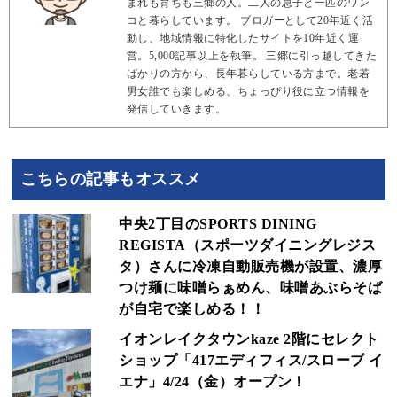
まれも育ちも三郷の人。二人の息子と一匹のワン
コと暮らしています。 ブロガーとして20年近く活
動し、地域情報に特化したサイトを10年近く運
営。5,000記事以上を執筆。 三郷に引っ越してきた
ばかりの方から、長年暮らしている方まで。老若
男女誰でも楽しめる、ちょっぴり役に立つ情報を
発信していきます。
こちらの記事もオススメ
中央2丁目のSPORTS DINING
REGISTA（スポーツダイニングレジス
タ）さんに冷凍自動販売機が設置、濃厚
つけ麺に味噌らぁめん、味噌あぶらそば
が自宅で楽しめる！！
イオンレイクタウンkaze 2階にセレクト
ショップ「417エディフィス/スローブ イ
エナ」4/24（金）オープン！