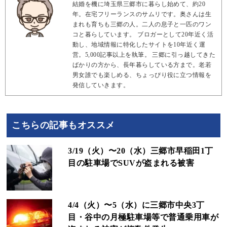
結婚を機に埼玉県三郷市に暮らし始めて、約20
年。在宅フリーランスのサムリです。奥さんは生
まれも育ちも三郷の人。二人の息子と一匹のワン
コと暮らしています。 ブロガーとして20年近く活
動し、地域情報に特化したサイトを10年近く運
営。5,000記事以上を執筆。 三郷に引っ越してきた
ばかりの方から、長年暮らしている方まで。老若
男女誰でも楽しめる、ちょっぴり役に立つ情報を
発信していきます。
こちらの記事もオススメ
3/19（火）〜20（水）三郷市早稲田1丁
目の駐車場でSUVが盗まれる被害
4/4（火）〜5（水）に三郷市中央3丁
目・谷中の月極駐車場等で普通乗用車が