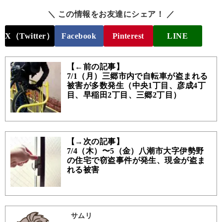
＼ この情報をお友達にシェア！ ／
X（Twitter）
Facebook
Pinterest
LINE
【←前の記事】
7/1（月）三郷市内で自転車が盗まれる
被害が多数発生（中央1丁目、彦成4丁
目、早稲田2丁目、三郷2丁目）
【→次の記事】
7/4（木）〜5（金）八潮市大字伊勢野
の住宅で窃盗事件が発生、現金が盗ま
れる被害
サムリ