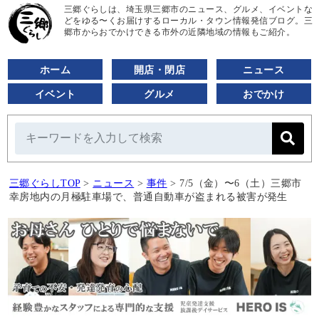
三郷ぐらしは、埼玉県三郷市のニュース、グルメ、イベントな
どをゆる〜くお届けするローカル・タウン情報発信ブログ。三
郷市からおでかけできる市外の近隣地域の情報もご紹介。
ホーム
開店・閉店
ニュース
イベント
グルメ
おでかけ
三郷ぐらしTOP
>
ニュース
>
事件
>
7/5（金）〜6（土）三郷市
幸房地内の月極駐車場で、普通自動車が盗まれる被害が発生