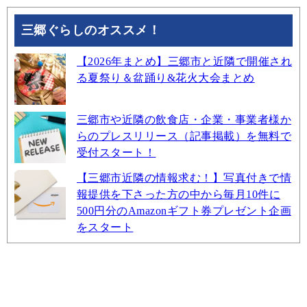
三郷ぐらしのオススメ！
【2026年まとめ】三郷市と近隣で開催され
る夏祭り＆盆踊り&花火大会まとめ
三郷市や近隣の飲食店・企業・事業者様か
らのプレスリリース（記事掲載）を無料で
受付スタート！
【三郷市近隣の情報求む！】写真付きで情
報提供を下さった方の中から毎月10件に
500円分のAmazonギフト券プレゼント企画
をスタート