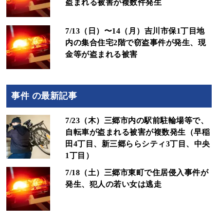
盗まれる被害が複数件発生
7/13（日）〜14（月）吉川市保1丁目地
内の集合住宅2階で窃盗事件が発生、現
金等が盗まれる被害
事件 の最新記事
7/23（木）三郷市内の駅前駐輪場等で、
自転車が盗まれる被害が複数発生（早稲
田4丁目、新三郷ららシティ3丁目、中央
1丁目）
7/18（土）三郷市東町で住居侵入事件が
発生、犯人の若い女は逃走