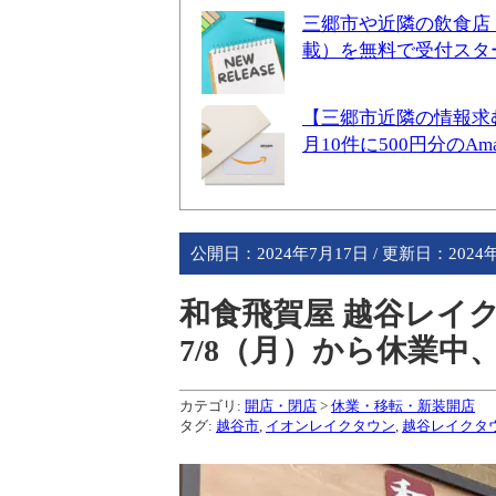
三郷市や近隣の飲食店
載）を無料で受付スタ
【三郷市近隣の情報求
月10件に500円分のA
公開日：
2024年7月17日
/ 更新日：
2024
和食飛賀屋 越谷レイク
7/8（月）から休業中
カテゴリ:
開店・閉店
>
休業・移転・新装開店
タグ:
越谷市
,
イオンレイクタウン
,
越谷レイクタ