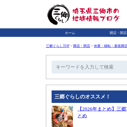
ホーム
開店・閉店
三郷ぐらしTOP
>
開店・閉店
>
休業・移転・新装開
三郷ぐらしのオススメ！
【2026年まとめ】
とめ