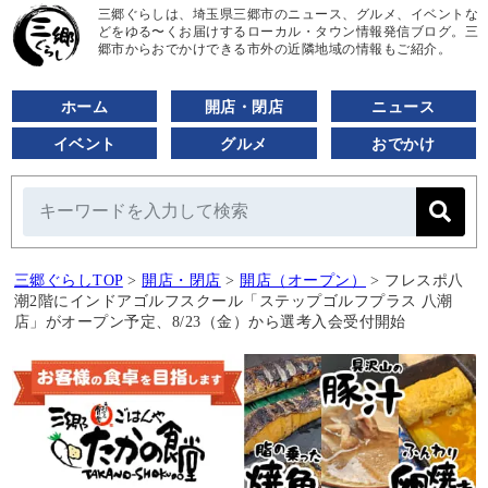
三郷ぐらしは、埼玉県三郷市のニュース、グルメ、イベントな
どをゆる〜くお届けするローカル・タウン情報発信ブログ。三
郷市からおでかけできる市外の近隣地域の情報もご紹介。
ホーム
開店・閉店
ニュース
イベント
グルメ
おでかけ
三郷ぐらしTOP
>
開店・閉店
>
開店（オープン）
>
フレスポ八
潮2階にインドアゴルフスクール「ステップゴルフプラス 八潮
店」がオープン予定、8/23（金）から選考入会受付開始