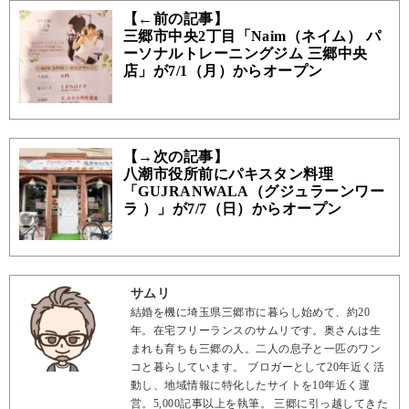
【←前の記事】
三郷市中央2丁目「Naim（ネイム） パ
ーソナルトレーニングジム 三郷中央
店」が7/1（月）からオープン
【→次の記事】
八潮市役所前にパキスタン料理
「GUJRANWALA（グジュラーンワー
ラ ）」が7/7（日）からオープン
サムリ
結婚を機に埼玉県三郷市に暮らし始めて、約20
年。在宅フリーランスのサムリです。奥さんは生
まれも育ちも三郷の人。二人の息子と一匹のワン
コと暮らしています。 ブロガーとして20年近く活
動し、地域情報に特化したサイトを10年近く運
営。5,000記事以上を執筆。 三郷に引っ越してきた