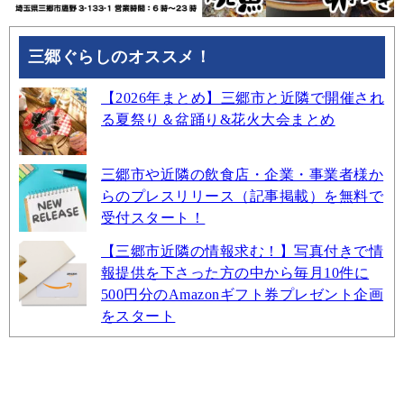
三郷ぐらしのオススメ！
【2026年まとめ】三郷市と近隣で開催され
る夏祭り＆盆踊り&花火大会まとめ
三郷市や近隣の飲食店・企業・事業者様か
らのプレスリリース（記事掲載）を無料で
受付スタート！
【三郷市近隣の情報求む！】写真付きで情
報提供を下さった方の中から毎月10件に
500円分のAmazonギフト券プレゼント企画
をスタート