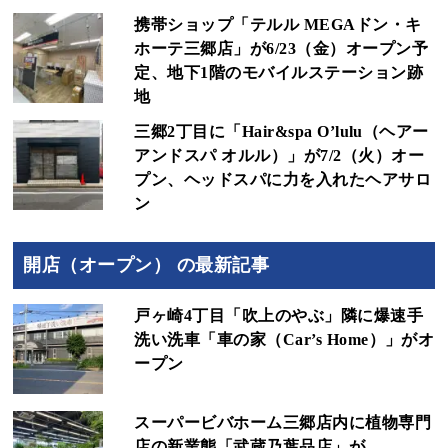
携帯ショップ「テルル MEGAドン・キ
ホーテ三郷店」が6/23（金）オープン予
定、地下1階のモバイルステーション跡
地
三郷2丁目に「Hair&spa O’lulu（ヘアー
アンドスパ オルル）」が7/2（火）オー
プン、ヘッドスパに力を入れたヘアサロ
ン
開店（オープン） の最新記事
戸ヶ崎4丁目「吹上のやぶ」隣に爆速手
洗い洗車「車の家（Car’s Home）」がオ
ープン
スーパービバホーム三郷店内に植物専門
店の新業態「武蔵乃葉品店」が