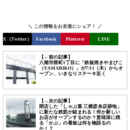
＼ この情報をお友達にシェア！ ／
X（Twitter）
Facebook
Pinterest
LINE
【←前の記事】
八潮市茜町1丁目に「鉄板焼きやまびこ
（YAMABIKO）」が7/11（木）からオ
ープン、いきなりステーキ近く
【→次の記事】
閉店した「しゃぶ葉 三郷彦糸店跡地」
に新たな鉄筋が組まれる！何か新しい
お店がオープンするのか？意味深に残
る「かぶ」の看板は何を物語るの
か！？