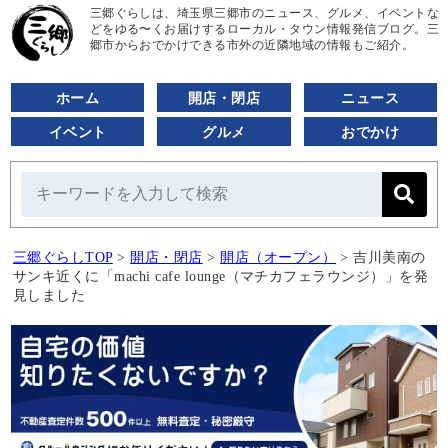
三郷ぐらしは、埼玉県三郷市のニュース、グルメ、イベントな
どをゆる〜くお届けするローカル・タウン情報発信ブログ。三
郷市からおでかけできる市外の近隣地域の情報もご紹介。
ホーム
開店・閉店
ニュース
イベント
グルメ
おでかけ
三郷ぐらしTOP
>
開店・閉店
>
開店（オープン）
>
吉川美南の
サンキ近くに「machi cafe lounge（マチカフェラウンジ）」を発
見しました