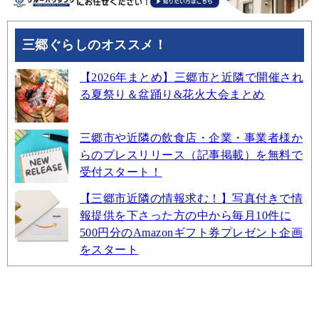
三郷ぐらしのオススメ！
【2026年まとめ】三郷市と近隣で開催され
る夏祭り＆盆踊り&花火大会まとめ
三郷市や近隣の飲食店・企業・事業者様か
らのプレスリリース（記事掲載）を無料で
受付スタート！
【三郷市近隣の情報求む！】写真付きで情
報提供を下さった方の中から毎月10件に
500円分のAmazonギフト券プレゼント企画
をスタート